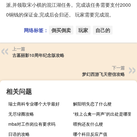
派,并领取宋小棋的混江湖任务。完成该任务需要支付2000
0铜钱的保证金,完成后会归还。 玩家需要完成混。
网络标签：
倒买倒卖
玩家
自己的
上一篇
古墓丽影10周年纪念版攻略
下一篇
梦幻西游飞天密信攻略
相关问题
瑞士商科专业哪个大学最好
解阳明失恋了什么梗
无尽绿圈攻略
“枝上么禽一两声”的出处是哪里
mba对工作岗位有要求吗
喂狗还友什么梗
日语的攻略
哪个科目反应产值