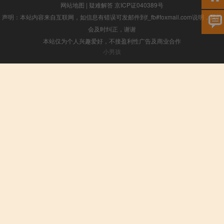
网站地图
|
疑难解答
京ICP证040389号
声明：本站内容来自互联网，如信息有错误可发邮件到f_fb#foxmail.com说明，我们
会及时纠正，谢谢
本站仅为个人兴趣爱好，不接盈利性广告及商业合作
小男孩