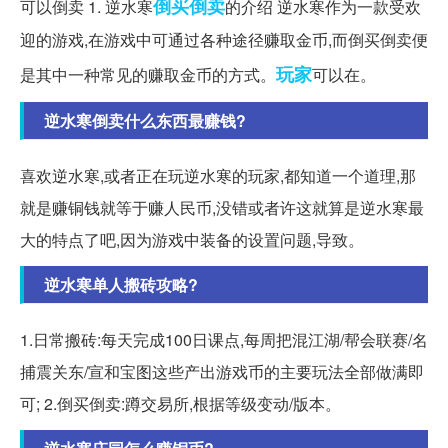
倒买倒卖
可以倒卖 1. 逆水寒
的介绍 逆水寒作为一款受欢
迎的游戏,在游戏中可通过各种途径赚取金币,而倒买倒卖便
玩家
是其中一种常见的赚取金币的方式。
可以在。
逆水寒倒卖什么东西最赚钱?
喜欢逆水寒,或者正在玩逆水寒的玩家,都知道一个道理,那
就是赚铜钱就等于赚人民币,没错或者许这就算是逆水寒最
大的特点了吧,因为游戏中装备的设置问题,导致。
逆水寒单人搬砖攻略?
1.日常搬砖:每天完成100日课点,每周把混江湖/帮会联赛/名
捕震关东/宣和宝图这些产出游戏币的主要玩法全部做满即
可; 2.倒买倒卖:蹲交易所,根据等级变动/版本。