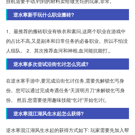
挂机需要手动,钓到的材料卖给做烹饪的玩家,非常。
逆水寒新手玩什么职业搬砖?
1、最推荐的搬砖职业有铁衣和素问,这两个职业在游戏中
的占比不高,又是副本和日常任务的必备职业。所以不怕没
人组队。 2、其次推荐血河和神相,血河能抗能打,。
逆水寒多次尝试沿街乞讨怎么完成?
在逆水寒手游中,要完成沿街乞讨任务,需要先解锁乞丐身
份。您可以通过完成奇遇任务“天涯明月刀”来解锁乞丐身
份。 然后,您需要使用趣味技能“乞讨”开始乞讨(。
逆水寒混江湖风生水起怎么获得?
逆水寒混江湖风生水起的获得方式如下: 玩家需要先加入帮