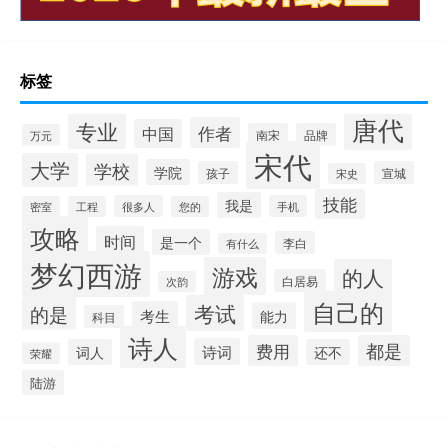
标签
唐代
专业
作者
中国
南宋
品牌
万元
宋代
大学
学校
学院
孩子
宣城
宋史
技能
我是
很多人
手机
密室
工程
您的
攻略
时间
是一个
李白
有什么
梦幻西游
游戏
的人
白居易
次韵
自己的
考试
的是
考生
能力
科目
诗人
费用
都是
诗词
词人
还不
荣耀
陆游