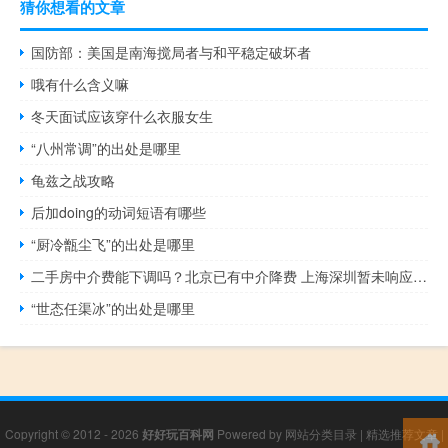
猜你想看的文章
国防部：美国是南海搅局者与和平稳定破坏者
哦有什么含义嘛
冬天面试应该穿什么衣服女生
“八州常调”的出处是哪里
龟兹之战攻略
后加doing的动词短语有哪些
“厨冷甑尘飞”的出处是哪里
二手房中介费能下调吗？北京已有中介降费 上海深圳暂未响应 有机构称正内部筹划
“世态任渠冰”的出处是哪里
Copyright © 2012 - 2026
好好玩百科网
Powered by
网站分类目录
|
精选推荐文章
|