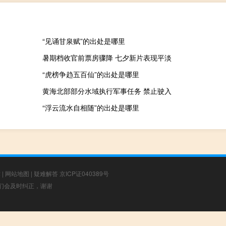
“见诵甘泉赋”的出处是哪里
暑期档收官前票房骤降 七夕新片表现平淡
“虎榜争趋五百仙”的出处是哪里
黄海北部部分水域执行军事任务 禁止驶入
“浮云流水自相随”的出处是哪里
章
|
网站地图
|
疑难解答
京ICP证040389号
，我们会及时纠正，谢谢