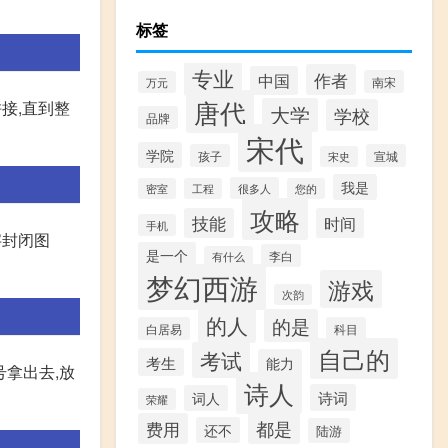
标签
专业
作者
中国
南宋
万元
唐代
接,直到整
大学
学校
品牌
宋代
学院
孩子
宣城
宋史
我是
很多人
密室
工程
您的
攻略
技能
时间
手机
字封闭图
是一个
李白
有什么
梦幻西游
游戏
次韵
的人
的是
白居易
科目
自己的
考试
考生
能力
号拿出去,放
诗人
诗词
词人
荣耀
费用
都是
还不
陆游