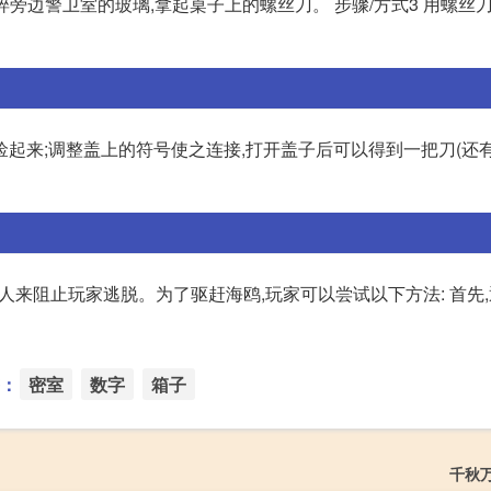
棍敲碎旁边警卫室的玻璃,拿起桌子上的螺丝刀。 步骤/方式3 用螺丝
捡起来;调整盖上的符号使之连接,打开盖子后可以得到一把刀(还有
人来阻止玩家逃脱。为了驱赶海鸥,玩家可以尝试以下方法: 首先
：
密室
数字
箱子
千秋