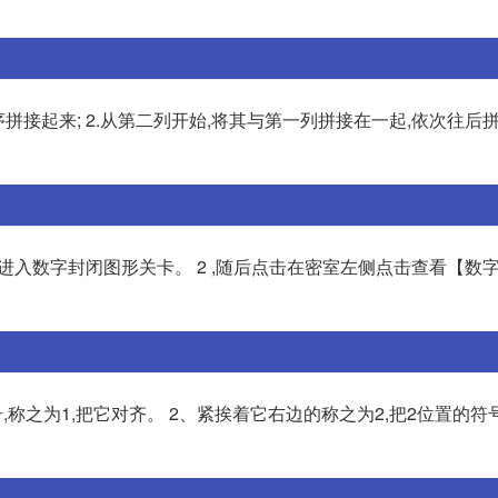
拼接起来; 2.从第二列开始,将其与第一列拼接在一起,依次往后拼
】进入数字封闭图形关卡。 2 ,随后点击在密室左侧点击查看【数
称之为1,把它对齐。 2、紧挨着它右边的称之为2,把2位置的符