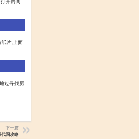
刀打开房间
纸片,上面
,通过寻找房
下一篇
万代国攻略