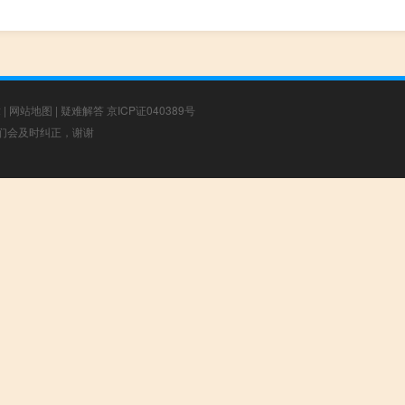
章
|
网站地图
|
疑难解答
京ICP证040389号
，我们会及时纠正，谢谢