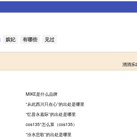
：
嫔妃
有哪些
见过
消消乐2
MIKE是什么品牌
“从此西川只在心”的出处是哪里
“忆昔永嘉际”的出处是哪里
cos135°怎么算（cos135）
“汾水悲歌”的出处是哪里