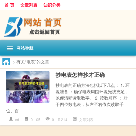
首 页
文章列表
知识分类
网站导航
>
有关“电表”的文章
抄电表怎样抄才正确
抄电表的正确方法包括以下几点： 1. 环
境准备 ：确保电表周围环境光线充足，
以便清晰读取数字。 2. 读数顺序 ： 对
于四位数电表，从左至右依次读取千
位、百...
cd
01-05
0
214
文章列表