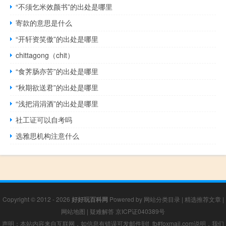
“不须乞米效颜书”的出处是哪里
寄款的意思是什么
“开轩资笑傲”的出处是哪里
chittagong（chit）
“食荠肠亦苦”的出处是哪里
“秋期欲送君”的出处是哪里
“浅把涓涓酒”的出处是哪里
社工证可以自考吗
选雅思机构注意什么
Copyright © 2012 - 2026
好好玩百科网
Powered by
网站分类目录
|
精选推荐文章
|
网站地图
|
疑难解答
京ICP证040389号
声明：本站内容来自互联网，如信息有错误可发邮件到f_fb#foxmail.com说明，我们