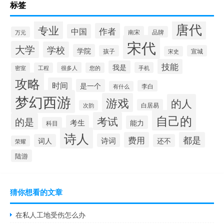
标签
唐代
专业
作者
中国
南宋
品牌
万元
宋代
大学
学校
学院
孩子
宣城
宋史
技能
我是
很多人
手机
密室
工程
您的
攻略
时间
是一个
李白
有什么
梦幻西游
游戏
的人
白居易
次韵
自己的
考试
的是
考生
能力
科目
诗人
费用
都是
诗词
词人
还不
荣耀
陆游
猜你想看的文章
在私人工地受伤怎么办