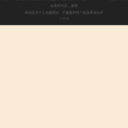
会及时纠正，谢谢
本站仅为个人兴趣爱好，不接盈利性广告及商业合作
小男孩