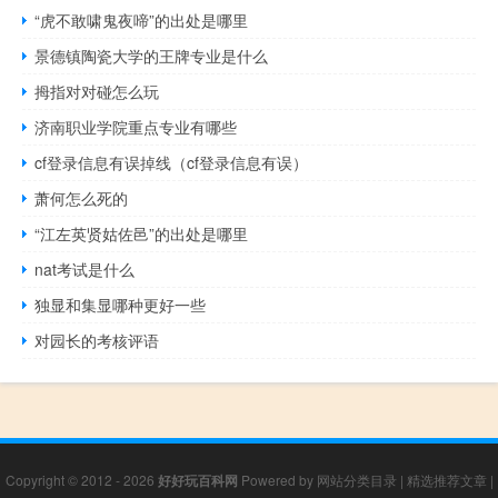
“虎不敢啸鬼夜啼”的出处是哪里
景德镇陶瓷大学的王牌专业是什么
拇指对对碰怎么玩
济南职业学院重点专业有哪些
cf登录信息有误掉线（cf登录信息有误）
萧何怎么死的
“江左英贤姑佐邑”的出处是哪里
nat考试是什么
独显和集显哪种更好一些
对园长的考核评语
Copyright © 2012 - 2026
好好玩百科网
Powered by
网站分类目录
|
精选推荐文章
|