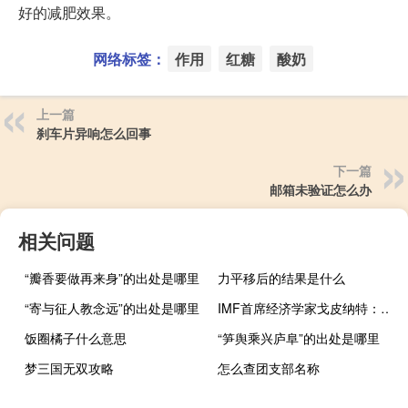
好的减肥效果。
网络标签：
作用
红糖
酸奶
上一篇
刹车片异响怎么回事
下一篇
邮箱未验证怎么办
相关问题
“瓣香要做再来身”的出处是哪里
力平移后的结果是什么
“寄与征人教念远”的出处是哪里
IMF首席经济学家戈皮纳特：仅在2023年大规模限制贸易的产业政策就增加了近六倍
饭圈橘子什么意思
“笋舆乘兴庐阜”的出处是哪里
梦三国无双攻略
怎么查团支部名称