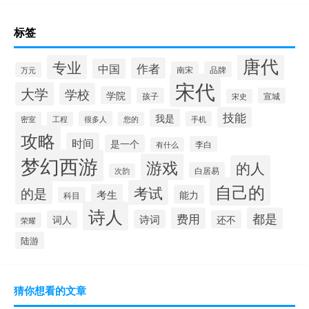
标签
唐代
专业
作者
中国
南宋
品牌
万元
宋代
大学
学校
学院
孩子
宣城
宋史
技能
我是
很多人
手机
密室
工程
您的
攻略
时间
是一个
李白
有什么
梦幻西游
游戏
的人
白居易
次韵
自己的
考试
的是
考生
能力
科目
诗人
费用
都是
诗词
词人
还不
荣耀
陆游
猜你想看的文章