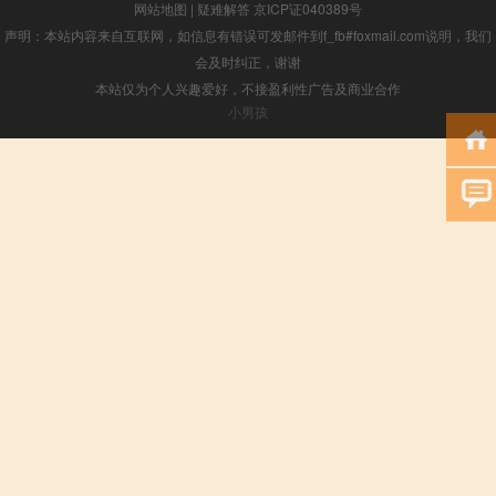
网站地图
|
疑难解答
京ICP证040389号
声明：本站内容来自互联网，如信息有错误可发邮件到f_fb#foxmail.com说明，我们
会及时纠正，谢谢
本站仅为个人兴趣爱好，不接盈利性广告及商业合作
小男孩