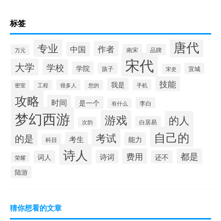
标签
唐代
专业
作者
中国
南宋
品牌
万元
宋代
大学
学校
学院
孩子
宣城
宋史
技能
我是
很多人
手机
密室
工程
您的
攻略
时间
是一个
李白
有什么
梦幻西游
游戏
的人
白居易
次韵
自己的
考试
的是
考生
能力
科目
诗人
费用
都是
诗词
词人
还不
荣耀
陆游
猜你想看的文章