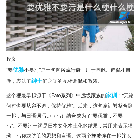
释义
优雅
“要
不要污”是一句网络流行语，用于嘲讽、调侃和自
绅士
傲，表达了
们之间的互相调侃和傲娇。
家训
这个梗最早起源于《Fate系列》中远坂家族的
：“无论
何时也要从容不迫，保持优雅”。后来，这句家训被整合到
一起，与日语词汚い（污）结合成为了“要优雅，不要
污”。不要污一词是日本文化本土化的结果，常用来表示猥
琐、污秽或肮脏的思想和言语。这两个梗被连在一起并以