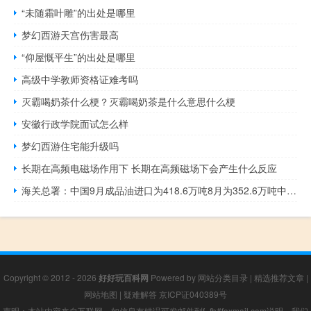
“未随霜叶雕”的出处是哪里
梦幻西游天宫伤害最高
“仰屋慨平生”的出处是哪里
高级中学教师资格证难考吗
灭霸喝奶茶什么梗？灭霸喝奶茶是什么意思什么梗
安徽行政学院面试怎么样
梦幻西游住宅能升级吗
长期在高频电磁场作用下 长期在高频磁场下会产生什么反应
海关总署：中国9月成品油进口为418.6万吨8月为352.6万吨中国1-9月成品油进口为3470.1万吨
Copyright © 2012 - 2026
好好玩百科网
Powered by
网站分类目录
|
精选推荐文章
|
网站地图
|
疑难解答
京ICP证040389号
声明：本站内容来自互联网，如信息有错误可发邮件到f_fb#foxmail.com说明，我们