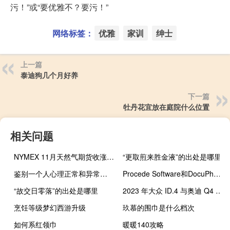
污！”或“要优雅不？要污！”
网络标签：
优雅
家训
绅士
上一篇
泰迪狗几个月好养
下一篇
牡丹花宜放在庭院什么位置
相关问题
NYMEX 11月天然气期货收涨1.14%报3.3380美元/百万英热单位
“更取煎来胜金液”的出处是哪里
鉴别一个人心理正常和异常的原则包括
Procede Software和DocuPhase合作简化重型卡车和商用车经销商的文档管理
“故交日零落”的出处是哪里
2023 年大众 ID.4 与奥迪 Q4 e-tron 的叠加方式
烹饪等级梦幻西游升级
玖慕的围巾是什么档次
如何系红领巾
暖暖140攻略