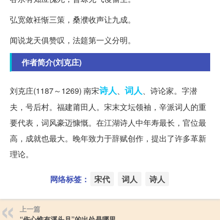
弘宽敛衽惭三策，桑濮收声让九成。
闻说龙天俱赞叹，法筵第一义分明。
作者简介(刘克庄)
诗人
词人
刘克庄(1187～1269) 南宋
、
、诗论家。字潜
夫，号后村。福建莆田人。宋末文坛领袖，辛派词人的重
要代表，词风豪迈慷慨。在江湖诗人中年寿最长，官位最
高，成就也最大。晚年致力于辞赋创作，提出了许多革新
理论。
网络标签：
宋代
词人
诗人
上一篇
“伤心惟有溪头月”的出处是哪里