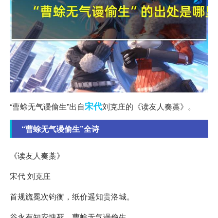
宋代
“曹蜍无气谩偷生”出自
刘克庄的《读友人奏藁》。
“曹蜍无气谩偷生”全诗
《读友人奏藁》
宋代 刘克庄
首规旒冕次钧衡，纸价遥知贵洛城。
谷永有知应愧死，曹蜍无气谩偷生。