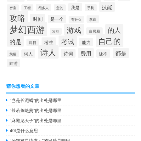
技能
我是
很多人
手机
密室
工程
您的
攻略
时间
是一个
李白
有什么
梦幻西游
游戏
的人
白居易
次韵
自己的
考试
的是
考生
能力
科目
诗人
费用
都是
诗词
词人
还不
荣耀
陆游
猜你想看的文章
“岂是长泥蟠”的出处是哪里
“甚若鱼噞羹”的出处是哪里
“麻鞋见天子”的出处是哪里
40t是什么意思
“始知君是读书人”的出处是哪里