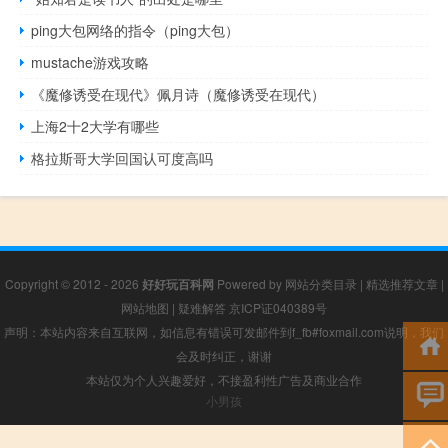
ping大包网络的指令（ping大包）
mustache游戏攻略
《魔修诱受在现代》佩月诗（魔修诱受在现代）
上海2十2大学有哪些
格拉斯哥大学回国认可度高吗
Copyright © 2012 - 2026
好好玩百科网
Powered by
网站分类目录
|
精选推荐文章
|
网站地图
|
疑难解答
京ICP证040389号
声明：本站内容来自互联网，如信息有错误可发邮件到f_fb#foxmail.com说明，我们
会及时纠正，谢谢
本站仅为个人兴趣爱好，不接盈利性广告及商业合作
小男孩