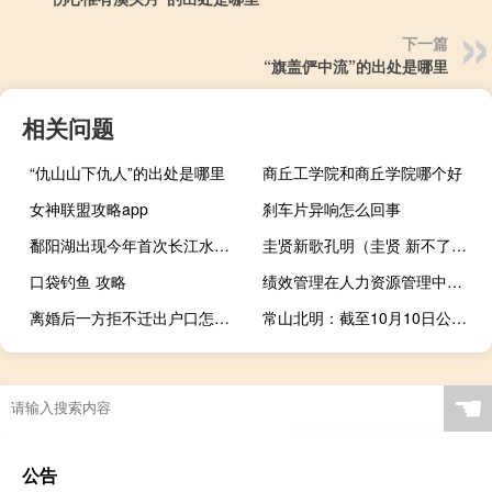
下一篇
“旗盖俨中流”的出处是哪里
相关问题
“仇山山下仇人”的出处是哪里
商丘工学院和商丘学院哪个好
女神联盟攻略app
刹车片异响怎么回事
鄱阳湖出现今年首次长江水倒灌
圭贤新歌孔明（圭贤 新不了情）
口袋钓鱼 攻略
绩效管理在人力资源管理中的作用
离婚后一方拒不迁出户口怎么办
常山北明：截至10月10日公司股东户数为17.94万户
☚
公告