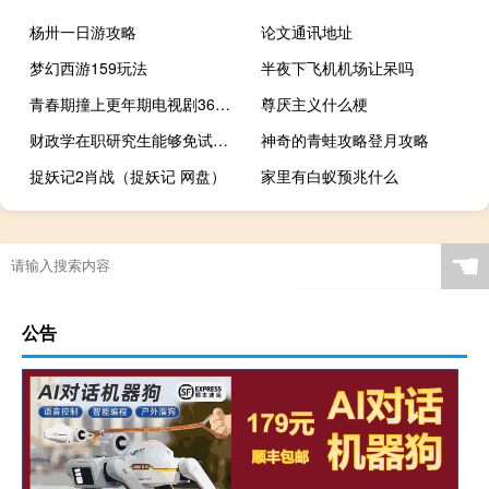
杨卅一日游攻略
论文通讯地址
梦幻西游159玩法
半夜下飞机机场让呆吗
青春期撞上更年期电视剧36（青春期撞上更年期大结局）
尊厌主义什么梗
财政学在职研究生能够免试入学吗
神奇的青蛙攻略登月攻略
捉妖记2肖战（捉妖记 网盘）
家里有白蚁预兆什么
☚
公告