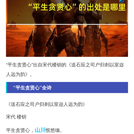
“平生贪贤心”出自宋代楼钥的《送石应之司户归剡以室迩
人远为韵》。
“平生贪贤心”全诗
《送石应之司户归剡以室迩人远为韵》
宋代 楼钥
山川
平生贪贤心，
恨悠缅。