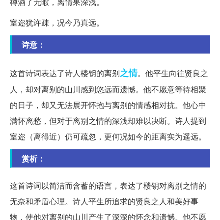
樽酒了无暇，离情果深浅。
室迩犹许疎，况今乃真远。
诗意：
之情
这首诗词表达了诗人楼钥的离别
。他平生向往贤良之
人，却对离别的山川感到悠远而遗憾。他不愿意等待相聚
的日子，却又无法展开怀抱与离别的情感相对抗。他心中
满怀离愁，但对于离别之情的深浅却难以决断。诗人提到
室迩（离得近）仍可疏忽，更何况如今的距离实为遥远。
赏析：
这首诗词以简洁而含蓄的语言，表达了楼钥对离别之情的
无奈和矛盾心理。诗人平生所追求的贤良之人和美好事
物，使他对离别的山川产生了深深的怀念和遗憾。他不愿