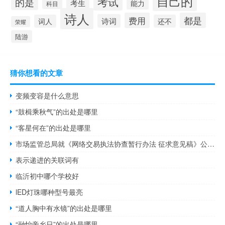
自己的
考试
的是
考生
能力
科目
诗人
费用
都是
诗词
词人
还不
荣耀
陆游
猜你想看的文章
变频变容是什么意思
“鼓楫乘秋气”的出处是哪里
“客星何在”的出处是哪里
市场监管总局就《网络交易执法协查暂行办法 征求意见稿》公开征求意见
表示递进的关联词有
临沂初中哪个学校好
lED灯珠哪种型号最亮
“道人胸中有水镜”的出处是哪里
“融怡帝乡日”的出处是哪里