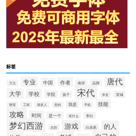
标签
唐代
专业
作者
中国
南宋
品牌
万元
宋代
大学
学校
学院
孩子
宣城
宋史
技能
我是
很多人
手机
密室
工程
您的
攻略
时间
是一个
李白
有什么
梦幻西游
游戏
的人
白居易
次韵