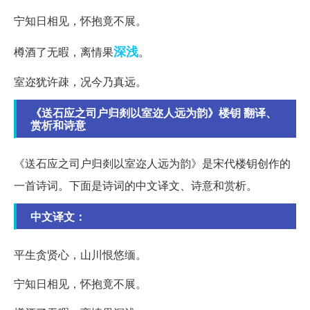
宁知日相见，怀抱竟不展。
深浅
樽酒了无暇，离情果
。
室迩犹许疎，况今乃真远。
《送石应之司户归剡以室迩人远为韵》楼钥 翻译、
赏析和诗意
《送石应之司户归剡以室迩人远为韵》是宋代楼钥创作的
一首诗词。下面是诗词的中文译文、诗意和赏析。
中文译文：
平生贪贤心，山川恨悠缅。
宁知日相见，怀抱竟不展。