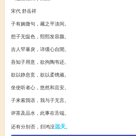
宋代 舒岳祥
子有婉微句，藏之平淡间。
想子无愠色，熙熙发容颜。
吉人罕暴戾，详缓心自閒。
吾知子用意，欲拘陶韦还。
欲以静息竞，欲以柔镌顽。
坐使听者心，悠然和且安。
子来索我语，我与子无言。
评茶及品水，此事在舌端。
远天
还有分别否，归鸿没
。