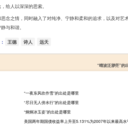
达，给人以深深的思索。
和思念之情，同时融入了对纯净、宁静和柔和的追求，以及对艺
宁静与和谐。
：
王德
诗人
远天
“晴波泛渺茫”的
“一夜东风吹作雪”的出处是哪里
“尽日无人傍水行”的出处是哪里
“炯炯冰玉姿”的出处是哪里
美国两年期国债收益率上升至5.131%为2007年以来最高水