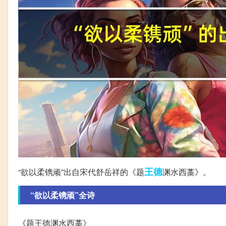
王德
“欲以柔镌顽”出自宋代舒岳祥的《题
渊水西藁》。
“欲以柔镌顽”全诗
《题王德渊水西藁》