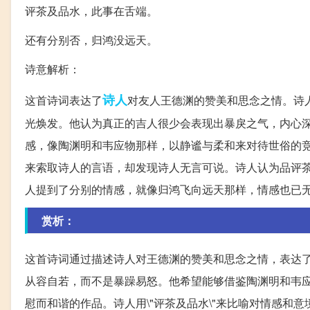
评茶及品水，此事在舌端。
还有分别否，归鸿没远天。
诗意解析：
诗人
这首诗词表达了
对友人王德渊的赞美和思念之情。诗
光焕发。他认为真正的吉人很少会表现出暴戾之气，内心
感，像陶渊明和韦应物那样，以静谧与柔和来对待世俗的
来索取诗人的言语，却发现诗人无言可说。诗人认为品评
人提到了分别的情感，就像归鸿飞向远天那样，情感也已
赏析：
这首诗词通过描述诗人对王德渊的赞美和思念之情，表达
从容自若，而不是暴躁易怒。他希望能够借鉴陶渊明和韦
慰而和谐的作品。诗人用\"评茶及品水\"来比喻对情感