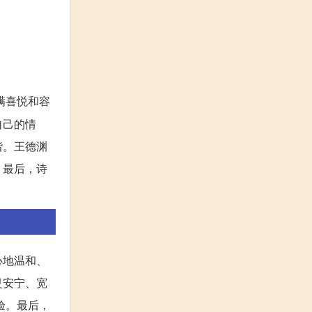
满喜悦和容
自己的情
谐。王德渊
。最后，诗
心地温和、
灵安宁、宽
验。最后，