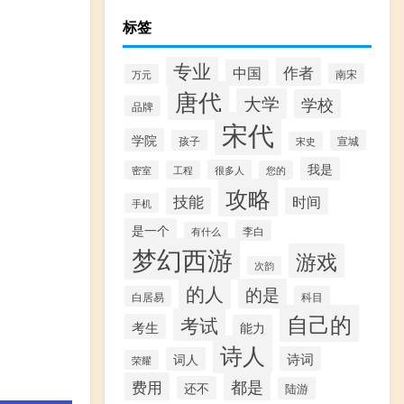
标签
专业
作者
中国
南宋
万元
唐代
大学
学校
品牌
宋代
学院
孩子
宣城
宋史
我是
很多人
密室
工程
您的
攻略
技能
时间
手机
是一个
李白
有什么
梦幻西游
游戏
次韵
的人
的是
白居易
科目
自己的
考试
考生
能力
诗人
诗词
词人
荣耀
费用
都是
还不
陆游