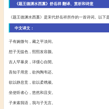
《题王德渊水西藁》舒岳祥 翻译、赏析和诗意
《题王德渊水西藁》是宋代舒岳祥所作的一首诗词。以下
中文译文：
子有婉微句，藏之平淡间。
想子无愠色，熙熙发容颜。
吉人罕暴戾，详缓心自閒。
吾知子用意，欲拘陶韦还。
欲以静息竞，欲以柔镌顽。
坐使听者心，悠然和且安。
子来索我语，我与子无言。