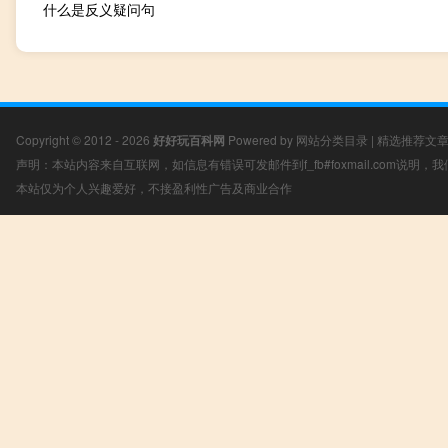
什么是反义疑问句
Copyright © 2012 - 2026
好好玩百科网
Powered by
网站分类目录
|
精选推荐文
声明：本站内容来自互联网，如信息有错误可发邮件到f_fb#foxmail.com说明
本站仅为个人兴趣爱好，不接盈利性广告及商业合作