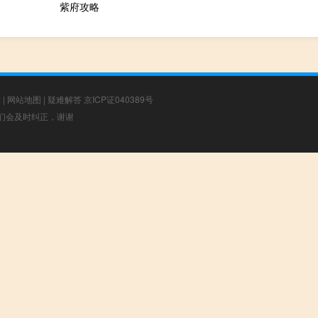
紫府攻略
章
|
网站地图
|
疑难解答
京ICP证040389号
，我们会及时纠正，谢谢