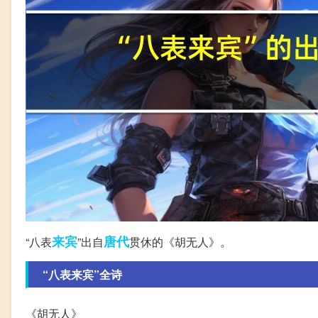
来宾
唐代
“八表
”出自
贯休的《胡无人》。
“八表来宾”全诗
《胡无人》