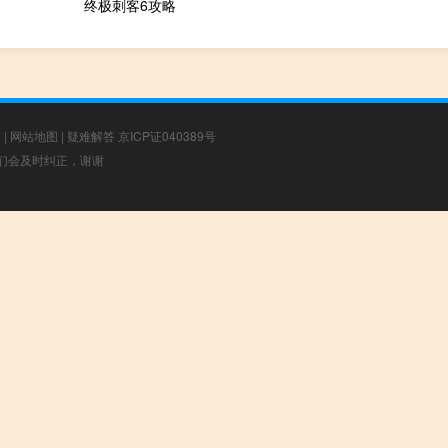
终极刺客6攻略
章
|
网站地图
|
疑难解答
京ICP证040389号
，我们会及时纠正，谢谢