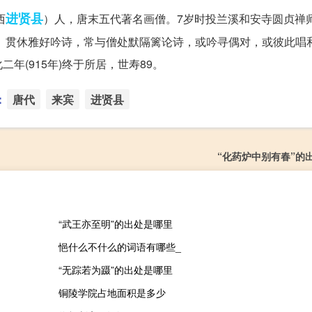
进贤县
西
）人，唐末五代著名画僧。7岁时投兰溪和安寺圆贞禅
忘。贯休雅好吟诗，常与僧处默隔篱论诗，或吟寻偶对，或彼此唱
(915年)终于所居，世寿89。
：
唐代
来宾
进贤县
“化药炉中别有春”的
“武王亦至明”的出处是哪里
悒什么不什么的词语有哪些_
“无踪若为蹑”的出处是哪里
铜陵学院占地面积是多少