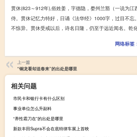
贯休(823～912年),俗姓姜，字德隐，婺州兰豁（一说为江
侍。贯休记忆力特好，日诵《法华经》1000字，过目不
不惊异。贯休受戒以后，诗名日隆，仍至于远近闻名。乾化二年
网络标签
上一篇
“铜龙看却送春来”的出处是哪里
相关问题
市民卡和银行卡有什么区别
事业单位怎么升副科
“养性霜刀在”的出处是哪里
新款丰田Supra不会在底特律车展上首映