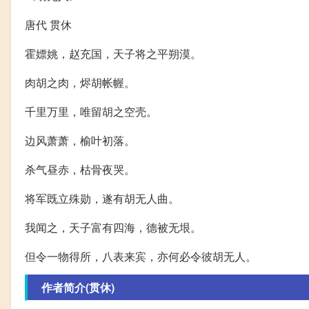
唐代 贯休
霍嫖姚，赵充国，天子将之平朔漠。
肉胡之肉，烬胡帐幄。
千里万里，唯留胡之空壳。
边风萧萧，榆叶初落。
杀气昼赤，枯骨夜哭。
将军既立殊勋，遂有胡无人曲。
我闻之，天子富有四海，德被无垠。
但令一物得所，八表来宾，亦何必令彼胡无人。
作者简介(贯休)