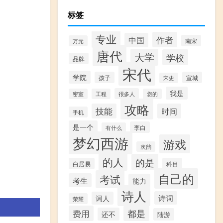
标签
专业
作者
中国
南宋
万元
唐代
大学
学校
品牌
宋代
学院
孩子
宣城
宋史
我是
很多人
密室
工程
您的
攻略
技能
时间
手机
是一个
李白
有什么
梦幻西游
游戏
次韵
的人
的是
白居易
科目
自己的
考试
考生
能力
诗人
诗词
词人
荣耀
费用
都是
还不
陆游