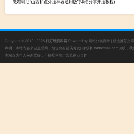
教程辅助“山西扣点外挂神器通用版”(详细分享开挂教程)
Copyright © 2012 - 2026
好好玩百科网
Powered by
网站分类目录
|
精选推荐文
声明：本站内容来自互联网，如信息有错误可发邮件到f_fb#foxmail.com说明
本站仅为个人兴趣爱好，不接盈利性广告及商业合作