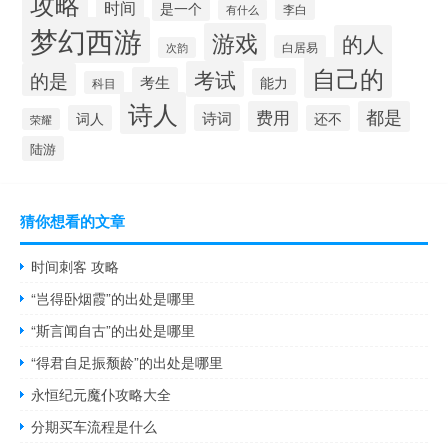
攻略
时间
是一个
李白
有什么
梦幻西游
游戏
的人
白居易
次韵
自己的
考试
的是
考生
能力
科目
诗人
费用
都是
诗词
词人
还不
荣耀
陆游
猜你想看的文章
时间刺客 攻略
“岂得卧烟霞”的出处是哪里
“斯言闻自古”的出处是哪里
“得君自足振颓龄”的出处是哪里
永恒纪元魔仆攻略大全
分期买车流程是什么