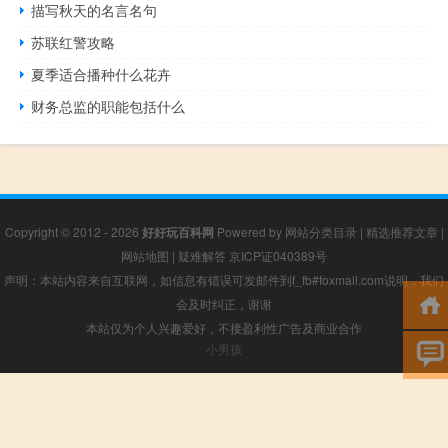
描写秋天的名言名句
苏联红警攻略
夏季适合播种什么花卉
财务总监的职能包括什么
Copyright © 2012 - 2026
好好玩百科网
Powered by
网站分类目录
|
精选推荐文章
|
网站地图
|
疑难解答
京ICP证040389号
声明：本站内容来自互联网，如信息有错误可发邮件到f_fb#foxmail.com说明，我们
会及时纠正，谢谢
本站仅为个人兴趣爱好，不接盈利性广告及商业合作
小男孩