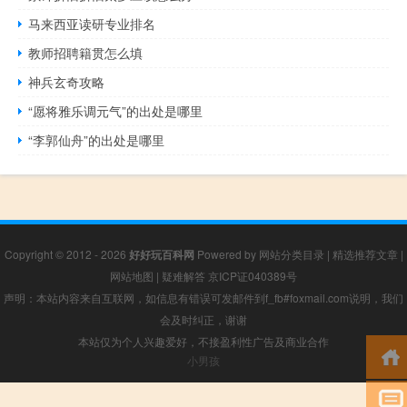
马来西亚读研专业排名
教师招聘籍贯怎么填
神兵玄奇攻略
“愿将雅乐调元气”的出处是哪里
“李郭仙舟”的出处是哪里
Copyright © 2012 - 2026
好好玩百科网
Powered by
网站分类目录
|
精选推荐文章
|
网站地图
|
疑难解答
京ICP证040389号
声明：本站内容来自互联网，如信息有错误可发邮件到f_fb#foxmail.com说明，我们
会及时纠正，谢谢
本站仅为个人兴趣爱好，不接盈利性广告及商业合作
小男孩