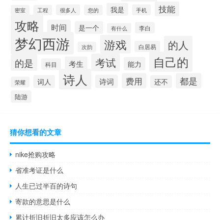
技能
我是
很多人
手机
密室
工程
您的
攻略
时间
是一个
李白
有什么
梦幻西游
游戏
的人
白居易
次韵
自己的
考试
的是
考生
能力
科目
诗人
费用
都是
诗词
词人
还不
荣耀
陆游
猜你想看的文章
nike抢购攻略
省准考证是什么
人生已过半百的诗句
寄款的意思是什么
累计折旧折旧太多应该怎么办