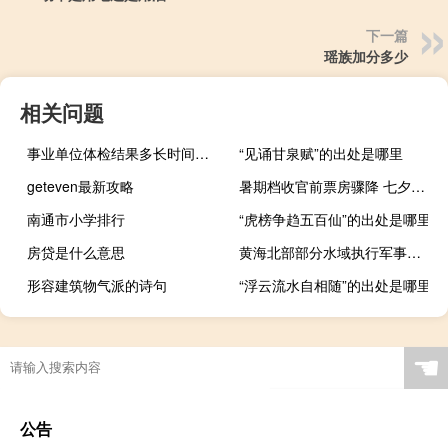
下一篇
瑶族加分多少
相关问题
事业单位体检结果多长时间通知
“见诵甘泉赋”的出处是哪里
geteven最新攻略
暑期档收官前票房骤降 七夕新片表现平淡
南通市小学排行
“虎榜争趋五百仙”的出处是哪里
房贷是什么意思
黄海北部部分水域执行军事任务 禁止驶入
形容建筑物气派的诗句
“浮云流水自相随”的出处是哪里
☚
公告