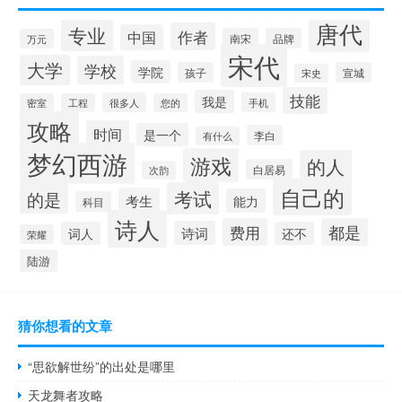
唐代
专业
作者
中国
南宋
品牌
万元
宋代
大学
学校
学院
孩子
宣城
宋史
技能
我是
很多人
手机
密室
工程
您的
攻略
时间
是一个
李白
有什么
梦幻西游
游戏
的人
白居易
次韵
自己的
考试
的是
考生
能力
科目
诗人
费用
都是
诗词
词人
还不
荣耀
陆游
猜你想看的文章
“思欲解世纷”的出处是哪里
天龙舞者攻略