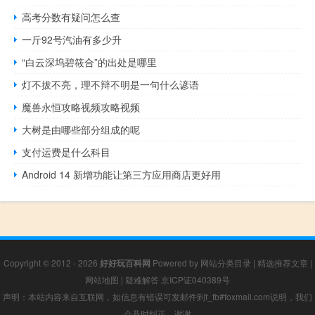
高考分数有疑问怎么查
一斤92号汽油有多少升
“白云深坞碧筱合”的出处是哪里
灯不拔不亮，理不辩不明是一句什么谚语
魔兽永恒攻略视频攻略视频
大树是由哪些部分组成的呢
支付运费是什么科目
Android 14 新增功能让第三方应用商店更好用
Copyright © 2012 - 2026
好好玩百科网
Powered by
网站分类目录
|
精选推荐文章
|
网站地图
|
疑难解答
京ICP证040389号
声明：本站内容来自互联网，如信息有错误可发邮件到f_fb#foxmail.com说明，我们
会及时纠正，谢谢