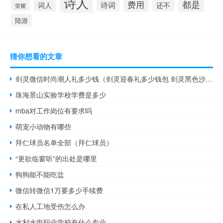
诗人
费用
都是
诗词
词人
还不
荣耀
陆游
猜你想看的文章
剑灵微信时尚潮人礼多少钱（剑灵迎春礼多少钱包 剑灵黑色沙尘暴和神龙工商袋如何获得）
珠海景山实验学校学费是多少
mba对工作岗位有要求吗
萌宠小动物有哪些
拜仁球员名单全部（拜仁球员）
“更欲临窗听”的出处是哪里
狗狗能不能吃盐
微信转微信1万要多少手续费
在私人工地受伤怎么办
水利水电职业学校有什么专业