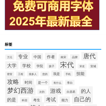
标签
唐代
专业
作者
中国
南宋
品牌
万元
宋代
大学
学校
学院
孩子
宣城
宋史
技能
我是
很多人
手机
密室
工程
您的
攻略
时间
是一个
李白
有什么
梦幻西游
游戏
的人
白居易
次韵
自己的
考试
的是
考生
能力
科目