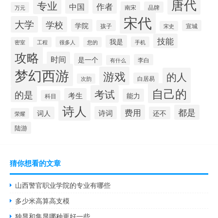
唐代
专业
作者
中国
南宋
品牌
万元
宋代
大学
学校
学院
孩子
宣城
宋史
技能
我是
很多人
手机
密室
工程
您的
攻略
时间
是一个
李白
有什么
梦幻西游
游戏
的人
白居易
次韵
自己的
考试
的是
考生
能力
科目
诗人
费用
都是
诗词
词人
还不
荣耀
陆游
猜你想看的文章
山西警官职业学院的专业有哪些
多少米高算高支模
独显和集显哪种更好一些