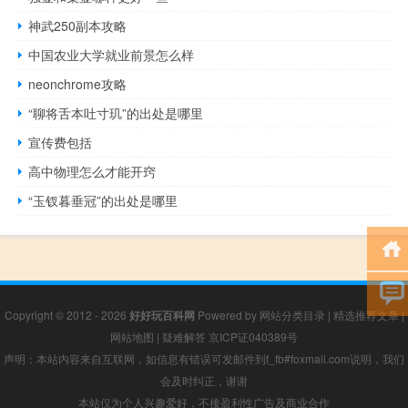
神武250副本攻略
中国农业大学就业前景怎么样
neonchrome攻略
“聊将舌本吐寸玑”的出处是哪里
宣传费包括
高中物理怎么才能开窍
“玉钗暮垂冠”的出处是哪里
Copyright © 2012 - 2026
好好玩百科网
Powered by
网站分类目录
|
精选推荐文章
|
网站地图
|
疑难解答
京ICP证040389号
声明：本站内容来自互联网，如信息有错误可发邮件到f_fb#foxmail.com说明，我们
会及时纠正，谢谢
本站仅为个人兴趣爱好，不接盈利性广告及商业合作