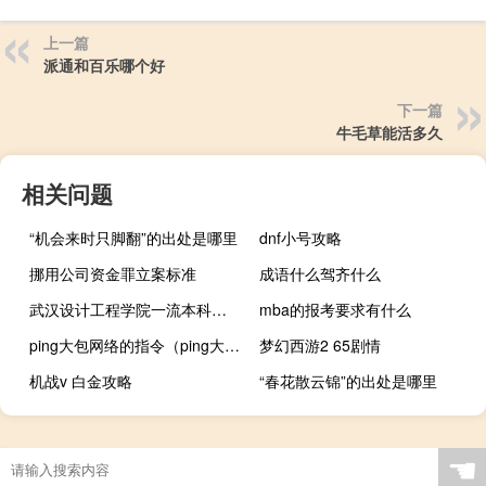
上一篇
派通和百乐哪个好
下一篇
牛毛草能活多久
相关问题
“机会来时只脚翻”的出处是哪里
dnf小号攻略
挪用公司资金罪立案标准
成语什么驾齐什么
武汉设计工程学院一流本科专业建设名单
mba的报考要求有什么
ping大包网络的指令（ping大包）
梦幻西游2 65剧情
机战v 白金攻略
“春花散云锦”的出处是哪里
☚