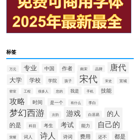
标签
唐代
专业
作者
中国
南宋
品牌
万元
宋代
大学
学校
学院
孩子
宣城
宋史
技能
我是
很多人
手机
密室
工程
您的
攻略
时间
是一个
李白
有什么
梦幻西游
游戏
的人
白居易
次韵
自己的
考试
的是
考生
能力
科目
诗人
费用
都是
诗词
词人
还不
荣耀