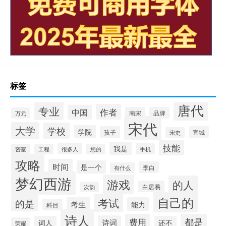
标签
唐代
专业
作者
中国
南宋
品牌
万元
宋代
大学
学校
学院
孩子
宣城
宋史
技能
我是
很多人
手机
密室
工程
您的
攻略
时间
是一个
李白
有什么
梦幻西游
游戏
的人
白居易
次韵
自己的
考试
的是
考生
能力
科目
诗人
费用
都是
诗词
词人
还不
荣耀