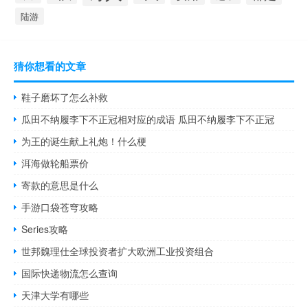
陆游
猜你想看的文章
鞋子磨坏了怎么补救
瓜田不纳履李下不正冠相对应的成语 瓜田不纳履李下不正冠
为王的诞生献上礼炮！什么梗
洱海做轮船票价
寄款的意思是什么
手游口袋苍穹攻略
Series攻略
世邦魏理仕全球投资者扩大欧洲工业投资组合
国际快递物流怎么查询
天津大学有哪些