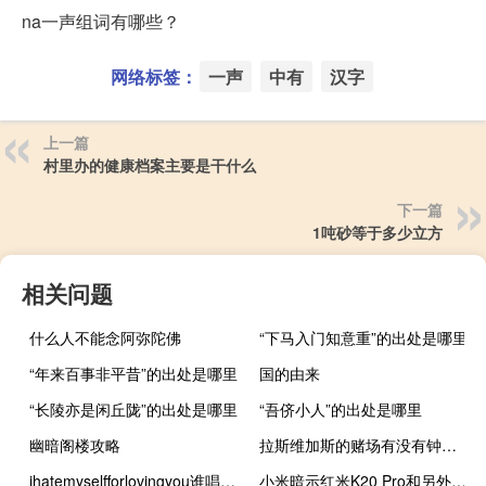
na一声组词有哪些？
网络标签：
一声
中有
汉字
上一篇
村里办的健康档案主要是干什么
下一篇
1吨砂等于多少立方
相关问题
什么人不能念阿弥陀佛
“下马入门知意重”的出处是哪里
“年来百事非平昔”的出处是哪里
国的由来
“长陵亦是闲丘陇”的出处是哪里
“吾侪小人”的出处是哪里
幽暗阁楼攻略
拉斯维加斯的赌场有没有钟？什么梗
ihatemyselfforlovingyou谁唱的 ihatemyselfforloving
小米暗示红米K20 Pro和另外5款手机的售后支持将结束