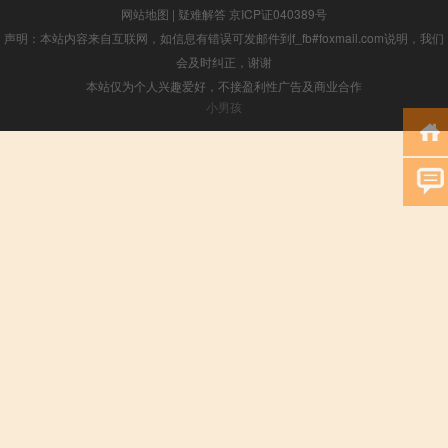
网站地图
|
疑难解答
京ICP证040389号
声明：本站内容来自互联网，如信息有错误可发邮件到f_fb#foxmail.com说明，我们
会及时纠正，谢谢
本站仅为个人兴趣爱好，不接盈利性广告及商业合作
小男孩