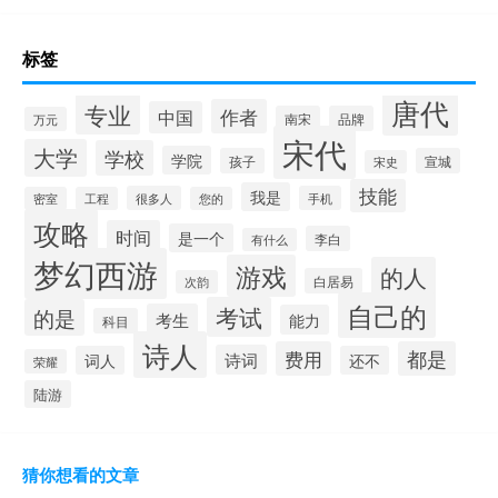
标签
唐代
专业
作者
中国
南宋
品牌
万元
宋代
大学
学校
学院
孩子
宣城
宋史
技能
我是
很多人
手机
密室
工程
您的
攻略
时间
是一个
李白
有什么
梦幻西游
游戏
的人
白居易
次韵
自己的
考试
的是
考生
能力
科目
诗人
费用
都是
诗词
词人
还不
荣耀
陆游
猜你想看的文章