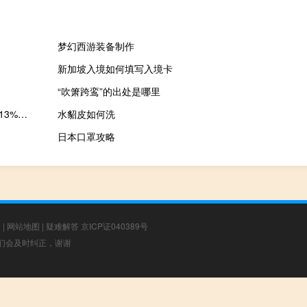
梦幻西游装备制作
新加坡入境如何填写入境卡
“吹箫跨鸾”的出处是哪里
A股CPO概念早盘盘尾走高光迅科技、铭普光磁涨停光库科技涨超13%博创科技涨超9%华工科技、东田微、太辰光、兆龙互连等涨幅居前
水貂皮如何洗
日本口罩攻略
章
|
网站地图
|
疑难解答
京ICP证040389号
，我们会及时纠正，谢谢