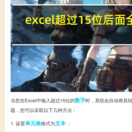
数字
当您在Excel中输入超过15位的
时，系统会自动将其转
题，您可以采取以下几种方法：
单元格
文本
1. 设置
格式为
：