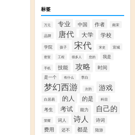
标签
专业
作者
中国
南宋
万元
唐代
大学
学校
品牌
宋代
学院
孩子
宣城
宋史
我是
很多人
密室
工程
您的
攻略
技能
时间
手机
是一个
李白
有什么
梦幻西游
游戏
次韵
的人
的是
白居易
科目
自己的
考试
考生
能力
诗人
诗词
词人
荣耀
费用
都是
还不
陆游