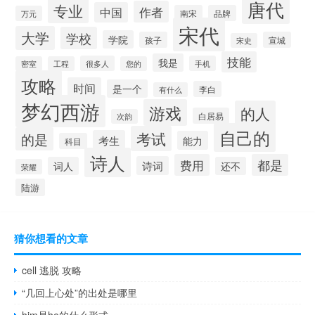
唐代
专业
作者
中国
南宋
品牌
万元
宋代
大学
学校
学院
孩子
宣城
宋史
技能
我是
很多人
手机
密室
工程
您的
攻略
时间
是一个
李白
有什么
梦幻西游
游戏
的人
白居易
次韵
自己的
考试
的是
考生
能力
科目
诗人
费用
都是
诗词
词人
还不
荣耀
陆游
猜你想看的文章
cell 逃脱 攻略
“几回上心处”的出处是哪里
him是he的什么形式