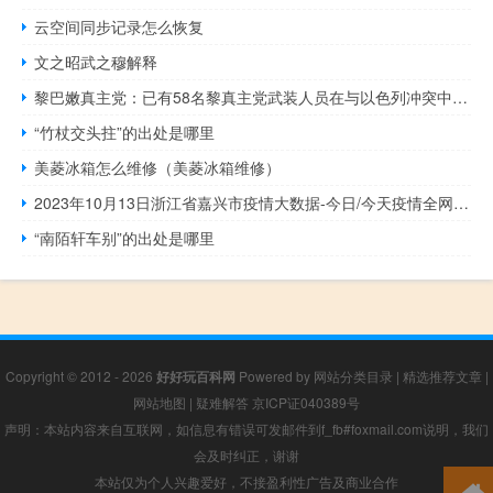
云空间同步记录怎么恢复
文之昭武之穆解释
黎巴嫩真主党：已有58名黎真主党武装人员在与以色列冲突中丧生
“竹杖交头拄”的出处是哪里
美菱冰箱怎么维修（美菱冰箱维修）
2023年10月13日浙江省嘉兴市疫情大数据-今日/今天疫情全网搜索最新实时消息动态情况通知播报
“南陌轩车别”的出处是哪里
Copyright © 2012 - 2026
好好玩百科网
Powered by
网站分类目录
|
精选推荐文章
|
网站地图
|
疑难解答
京ICP证040389号
声明：本站内容来自互联网，如信息有错误可发邮件到f_fb#foxmail.com说明，我们
会及时纠正，谢谢
本站仅为个人兴趣爱好，不接盈利性广告及商业合作