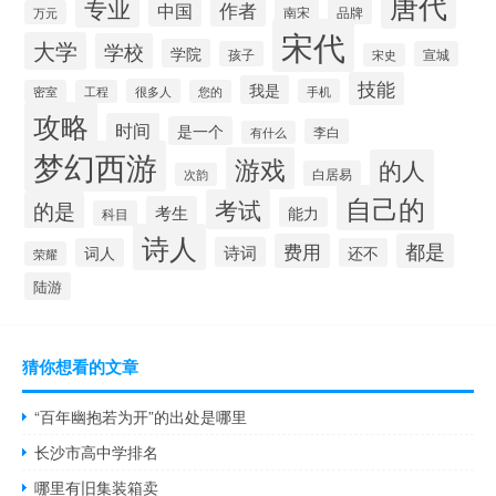
唐代
专业
作者
中国
南宋
品牌
万元
宋代
大学
学校
学院
孩子
宣城
宋史
技能
我是
很多人
手机
密室
工程
您的
攻略
时间
是一个
李白
有什么
梦幻西游
游戏
的人
白居易
次韵
自己的
考试
的是
考生
能力
科目
诗人
费用
都是
诗词
词人
还不
荣耀
陆游
猜你想看的文章
“百年幽抱若为开”的出处是哪里
长沙市高中学排名
哪里有旧集装箱卖