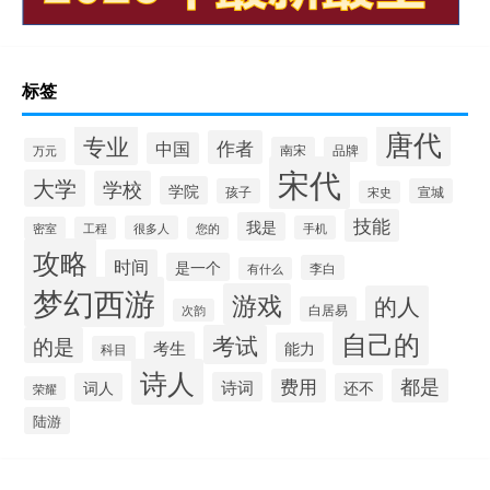
标签
唐代
专业
作者
中国
南宋
品牌
万元
宋代
大学
学校
学院
孩子
宣城
宋史
技能
我是
很多人
手机
密室
工程
您的
攻略
时间
是一个
李白
有什么
梦幻西游
游戏
的人
白居易
次韵
自己的
考试
的是
考生
能力
科目
诗人
费用
都是
诗词
词人
还不
荣耀
陆游