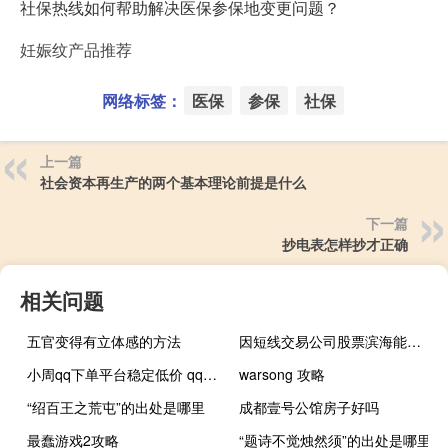
社保热线如何帮助解决医保参保地变更问题？
妊娠纹产品推荐
网络标签：
医保
参保
社保
上一篇
社会资本再生产的两个基本理论前提是什么
下一篇
抄电表怎样抄才正确
相关问题
五官变得有立体感的方法
因短线交易公司股票滨海能源股东王建林收深交所监管函
小周qq下单平台稳定低价 qq下单平台全网最低价(小周吖qq)
warsong 攻略
“绍百王之荒屯”的出处是哪里
成都壹号公馆房子好吗
最蠢游戏2攻略
“题诗不觉烛然须”的出处是哪里