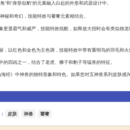
一角”和“身形似豹”的元素融入白起的外形和武器设计中。
神秘和奇幻，技能特效与饕餮元素相结合。
形象更显霸气和威严，技能特效炫酷，如释放大招时会有类似烛龙
华丽，以红色和金色为主色调，技能特效中带有重明鸟的羽毛和火
说中的四凶之一，结合了老虎、狮子和豹子等猛兽的特征。
山海经》中神兽的独特形象和特色。如果您对五神兽系列皮肤感
：
皮肤
神兽
饕餮