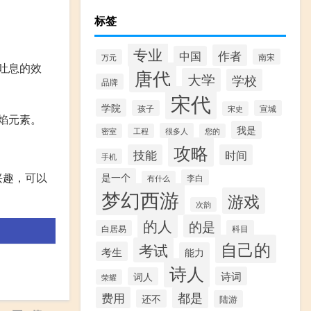
标签
专业
作者
中国
南宋
万元
吐息的效
唐代
大学
学校
品牌
宋代
学院
孩子
宣城
宋史
焰元素。
我是
很多人
密室
工程
您的
攻略
技能
时间
手机
兴趣，可以
是一个
李白
有什么
梦幻西游
游戏
次韵
的人
的是
白居易
科目
自己的
考试
考生
能力
诗人
诗词
词人
荣耀
费用
都是
还不
陆游