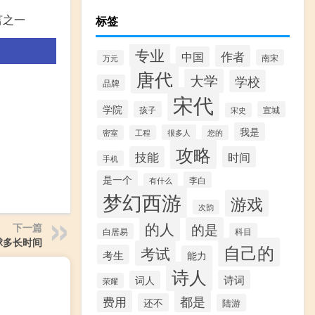
言之一
标签
专业
作者
中国
南宋
万元
唐代
大学
学校
品牌
宋代
学院
孩子
宣城
宋史
我是
很多人
密室
工程
您的
攻略
技能
时间
手机
是一个
李白
有什么
梦幻西游
游戏
次韵
的人
的是
下一篇
白居易
科目
球多长时间
自己的
考试
考生
能力
诗人
诗词
词人
荣耀
费用
都是
还不
陆游