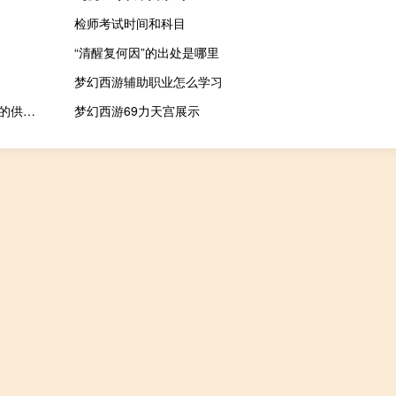
检师考试时间和科目
“清醒复何因”的出处是哪里
梦幻西游辅助职业怎么学习
英国通信管理局（OFCOM）：正在调查英国公共云基础设施服务的供应情况；将于2025年4月前结束调查
梦幻西游69力天宫展示