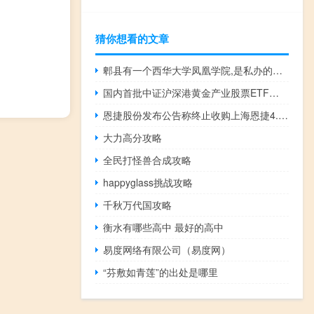
猜你想看的文章
郫县有一个西华大学凤凰学院,是私办的哇 西华大学凤凰学院
国内首批中证沪深港黄金产业股票ETF获批 华夏、永赢拔头筹
恩捷股份发布公告称终止收购上海恩捷4.78%的股权该股权在此前公布的交易预案中作价26.13亿元
大力高分攻略
全民打怪兽合成攻略
happyglass挑战攻略
千秋万代国攻略
衡水有哪些高中 最好的高中
易度网络有限公司（易度网）
“芬敷如青莲”的出处是哪里