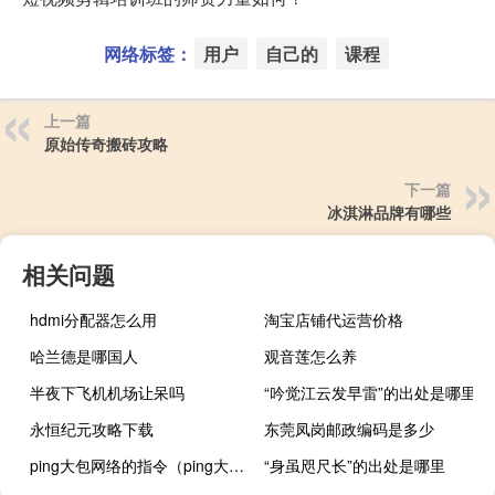
网络标签：
用户
自己的
课程
上一篇
原始传奇搬砖攻略
下一篇
冰淇淋品牌有哪些
相关问题
hdmi分配器怎么用
淘宝店铺代运营价格
哈兰德是哪国人
观音莲怎么养
半夜下飞机机场让呆吗
“吟觉江云发早雷”的出处是哪里
永恒纪元攻略下载
东莞凤岗邮政编码是多少
ping大包网络的指令（ping大包）
“身虽咫尺长”的出处是哪里