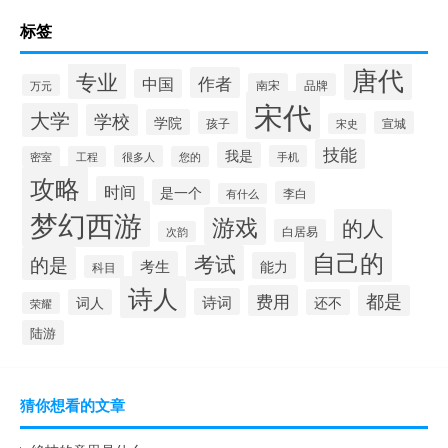
标签
唐代
专业
作者
中国
南宋
品牌
万元
宋代
大学
学校
学院
孩子
宣城
宋史
技能
我是
很多人
手机
密室
工程
您的
攻略
时间
是一个
李白
有什么
梦幻西游
游戏
的人
白居易
次韵
自己的
考试
的是
考生
能力
科目
诗人
费用
都是
诗词
词人
还不
荣耀
陆游
猜你想看的文章