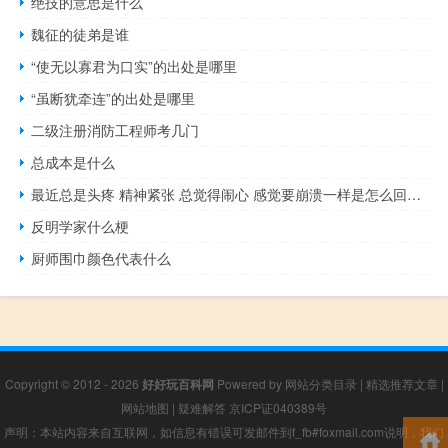
绝技的意思是什么
魏征的徒弟是谁
“使无以寡君为口实”的出处是哪里
“虽断犹牵连”的出处是哪里
二级注册消防工程师考几门
总成本是什么
最近总是头疼 精神紧张 总觉得闹心 感觉要崩溃一样是怎么回事？
反明学家什么梗
厨师围巾颜色代表什么
Copyright © 2012 - 2026
好好玩百科网
Powered by
网站分类目录
|
精选推荐文章
|
网站地图
|
疑难解答
京ICP证040389号
声明：本站内容来自互联网，如信息有错误可发邮件到f_fb#foxmail.com说明，我们