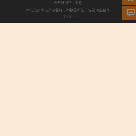
会及时纠正，谢谢
本站仅为个人兴趣爱好，不接盈利性广告及商业合作
小男孩