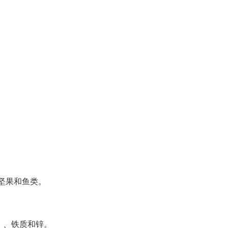
坚果和鱼类。
）、铁质和锌。