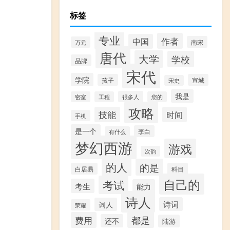
标签
专业
作者
中国
南宋
万元
唐代
大学
学校
品牌
宋代
学院
孩子
宣城
宋史
我是
很多人
密室
工程
您的
攻略
技能
时间
手机
是一个
李白
有什么
梦幻西游
游戏
次韵
的人
的是
白居易
科目
自己的
考试
考生
能力
诗人
诗词
词人
荣耀
费用
都是
还不
陆游