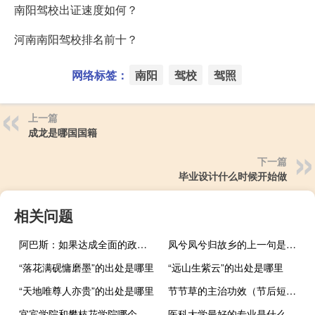
南阳驾校出证速度如何？
河南南阳驾校排名前十？
网络标签：
南阳
驾校
驾照
上一篇
成龙是哪国国籍
下一篇
毕业设计什么时候开始做
相关问题
阿巴斯：如果达成全面的政治解决方案巴勒斯坦权力机构将承担对加沙的责任
凤兮凤兮归故乡的上一句是什么
“落花满砚慵磨墨”的出处是哪里
“远山生紫云”的出处是哪里
“天地唯尊人亦贵”的出处是哪里
节节草的主治功效（节后短信）
宜宾学院和攀枝花学院哪个学校更好
医科大学最好的专业是什么