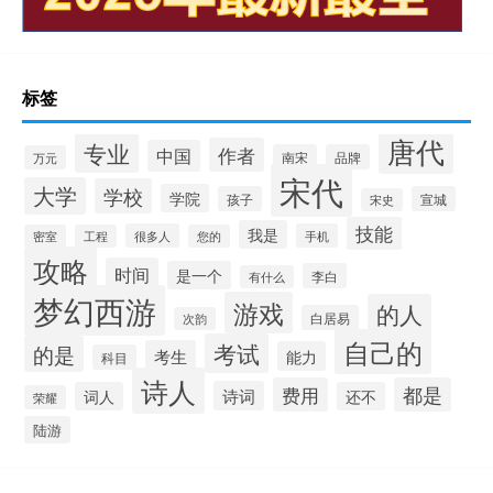
标签
唐代
专业
作者
中国
南宋
品牌
万元
宋代
大学
学校
学院
孩子
宣城
宋史
技能
我是
很多人
手机
密室
工程
您的
攻略
时间
是一个
李白
有什么
梦幻西游
游戏
的人
白居易
次韵
自己的
考试
的是
考生
能力
科目
诗人
费用
都是
诗词
词人
还不
荣耀
陆游