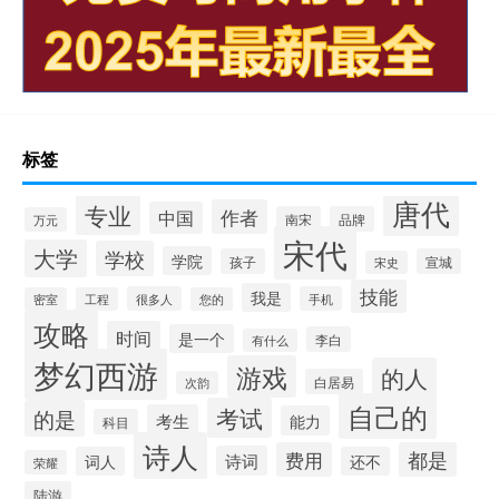
标签
唐代
专业
作者
中国
南宋
品牌
万元
宋代
大学
学校
学院
孩子
宣城
宋史
技能
我是
很多人
手机
密室
工程
您的
攻略
时间
是一个
李白
有什么
梦幻西游
游戏
的人
白居易
次韵
自己的
考试
的是
考生
能力
科目
诗人
费用
都是
诗词
词人
还不
荣耀
陆游