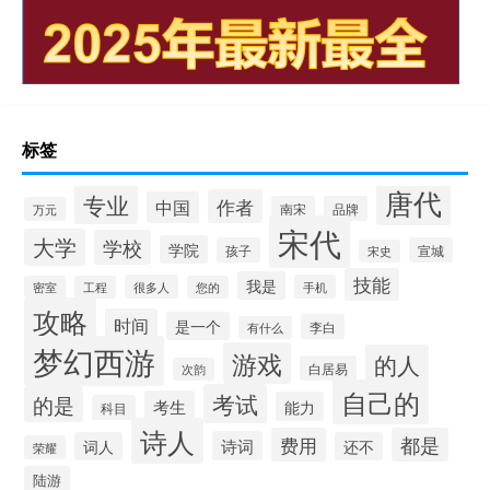
标签
唐代
专业
作者
中国
南宋
品牌
万元
宋代
大学
学校
学院
孩子
宣城
宋史
技能
我是
很多人
手机
密室
工程
您的
攻略
时间
是一个
李白
有什么
梦幻西游
游戏
的人
白居易
次韵
自己的
考试
的是
考生
能力
科目
诗人
费用
都是
诗词
词人
还不
荣耀
陆游