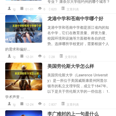
专业？ 康奈尔大学纽约州的哪个城市？
lg
01-01
0
620
文章列表
龙港中学和苍南中学哪个好
龙港中学和苍南中学都是浙江省内的知
名中学，它们在教育质量、师资力量、
校园环境和设施等方面都有各自的优
势。选择哪所学校更好，需要根据个人
的需求和偏好...
lg
12-31
0
28
文章列表
美国劳伦斯大学怎么样
美国劳伦斯大学（Lawrence Universit
y）是一所位于美国威斯康星州阿普尔
顿市的私立文理学院，成立于1847年。
以下是关于劳伦斯大学的一些信息： 1.
学术声誉 ...
lg
12-24
0
837
文章列表
李广难封的上一句是什么