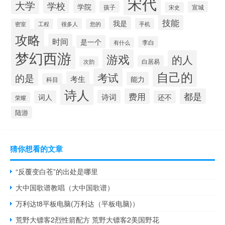
宋代
大学
学校
学院
孩子
宣城
宋史
技能
我是
很多人
手机
密室
工程
您的
攻略
时间
是一个
李白
有什么
梦幻西游
游戏
的人
白居易
次韵
自己的
考试
的是
考生
能力
科目
诗人
费用
都是
诗词
词人
还不
荣耀
陆游
猜你想看的文章
“反覆变白苍”的出处是哪里
大中国歌谱教唱（大中国歌谱）
万利达t8平板电脑(万利达（平板电脑)）
荒野大镖客2烈性箭配方 荒野大镖客2美国野花