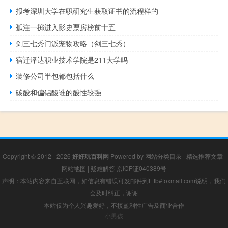
报考深圳大学在职研究生获取证书的流程样的
孤注一掷进入影史票房榜前十五
剑三七秀门派宠物攻略（剑三七秀）
宿迁泽达职业技术学院是211大学吗
装修公司半包都包括什么
碳酸和偏铝酸谁的酸性较强
Copyright © 2012 - 2026
好好玩百科网
Powered by
网站分类目录
|
精选推荐文章
|
网站地图
|
疑难解答
京ICP证040389号
声明：本站内容来自互联网，如信息有错误可发邮件到f_fb#foxmail.com说明，我们
会及时纠正，谢谢
本站仅为个人兴趣爱好，不接盈利性广告及商业合作
小男孩