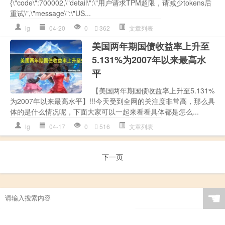
{\"code\":700002,\"detail\":\"用户请求TPM超限，请减少tokens后
重试\",\"message\":\"US...
lg
04-20
0
362
文章列表
美国两年期国债收益率上升至
5.131%为2007年以来最高水
平
【美国两年期国债收益率上升至5.131%
为2007年以来最高水平】!!!今天受到全网的关注度非常高，那么具
体的是什么情况呢，下面大家可以一起来看看具体都是怎么...
lg
04-17
0
516
文章列表
下一页
☚