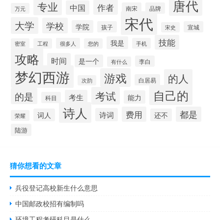
唐代
专业
作者
中国
南宋
品牌
万元
宋代
大学
学校
学院
孩子
宣城
宋史
技能
我是
很多人
手机
密室
工程
您的
攻略
时间
是一个
李白
有什么
梦幻西游
游戏
的人
白居易
次韵
自己的
考试
的是
考生
能力
科目
诗人
费用
都是
诗词
词人
还不
荣耀
陆游
猜你想看的文章
兵役登记高校新生什么意思
中国邮政校招有编制吗
环境工程考研科目是什么