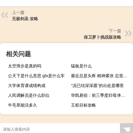
上一篇
无极剑圣 攻略
下一篇
保卫萝卜挑战版攻略
相关问题
太空滑步是真的吗
猛板是什么
公天下是什么意思 gtx是什么车
最近总是头疼 精神紧张 总觉得闹心 感觉要崩溃一样是怎么回事？
大学体育课成绩构成
“况已结深深愿”的出处是哪里
人民调解员是什么职位
华凯易佰：前三季度归母净利润2.99亿元同比增长109.02%
牛毛草能活多久
王权目标攻略
☚