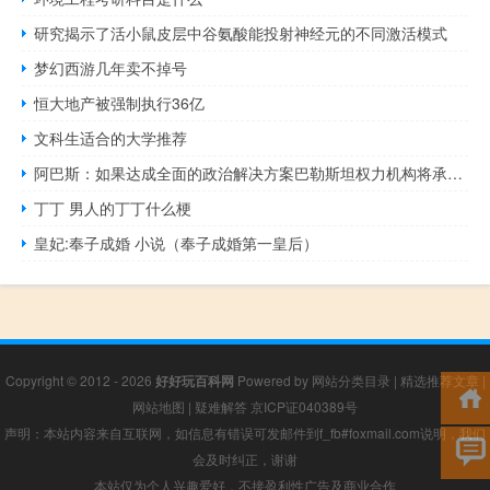
研究揭示了活小鼠皮层中谷氨酸能投射神经元的不同激活模式
梦幻西游几年卖不掉号
恒大地产被强制执行36亿
文科生适合的大学推荐
阿巴斯：如果达成全面的政治解决方案巴勒斯坦权力机构将承担对加沙的责任
丁丁 男人的丁丁什么梗
皇妃:奉子成婚 小说（奉子成婚第一皇后）
Copyright © 2012 - 2026
好好玩百科网
Powered by
网站分类目录
|
精选推荐文章
|
网站地图
|
疑难解答
京ICP证040389号
声明：本站内容来自互联网，如信息有错误可发邮件到f_fb#foxmail.com说明，我们
会及时纠正，谢谢
本站仅为个人兴趣爱好，不接盈利性广告及商业合作