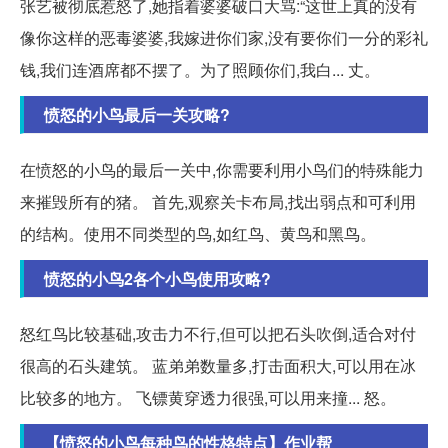
张艺被彻底惹怒了,她指着婆婆破口大骂:“这世上真的没有
像你这样的恶毒婆婆,我嫁进你们家,没有要你们一分的彩礼
钱,我们连酒席都不摆了。为了照顾你们,我白... 丈。
愤怒的小鸟最后一关攻略?
在愤怒的小鸟的最后一关中,你需要利用小鸟们的特殊能力
来摧毁所有的猪。 首先,观察关卡布局,找出弱点和可利用
的结构。使用不同类型的鸟,如红鸟、黄鸟和黑鸟。
愤怒的小鸟2各个小鸟使用攻略?
怒红鸟比较基础,攻击力不行,但可以把石头吹倒,适合对付
很高的石头建筑。 蓝弟弟数量多,打击面积大,可以用在冰
比较多的地方。 飞镖黄穿透力很强,可以用来撞... 怒。
【愤怒的小鸟每种鸟的性格特点】作业帮