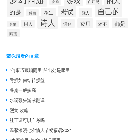
的人
白居易
次韵
自己的
考试
的是
考生
能力
科目
诗人
费用
都是
诗词
词人
还不
荣耀
陆游
猜你想看的文章
“何事巧藏烟雨里”的出处是哪里
亏损如何结转损益
餐桌一般多高
水调歌头游泳翻译
烈龙 攻略
社工证可以自考吗
温馨浪漫七夕情人节祝福语2021
“水覆难再收”的出处是哪里