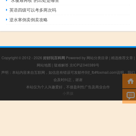
英语四级可以考多两次吗
逆水寒倒卖倒卖攻略
Copyright © 2012 - 2026
好好玩百科网
Powered by
网站分类目录
|
精选推荐文章
|
网站地图
|
疑难解答
京ICP证040389号
声明：本站内容来自互联网，如信息有错误可发邮件到f_fb#foxmail.com说明，我们
会及时纠正，谢谢
本站仅为个人兴趣爱好，不接盈利性广告及商业合作
小男孩