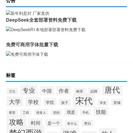
公告
DeepSeek全套部署资料免费下载
免费可商用字体批量下载
标签
唐代
专业
作者
中国
南宋
品牌
万元
宋代
大学
学校
学院
孩子
宣城
宋史
技能
我是
很多人
手机
密室
工程
您的
攻略
时间
是一个
李白
有什么
梦幻西游
游戏