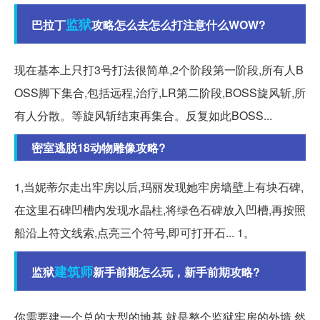
监狱
巴拉丁
攻略怎么去怎么打注意什么WOW?
现在基本上只打3号打法很简单,2个阶段第一阶段,所有人B
OSS脚下集合,包括远程,治疗,LR第二阶段,BOSS旋风斩,所
有人分散。等旋风斩结束再集合。反复如此BOSS...
密室逃脱18动物雕像攻略?
1,当妮蒂尔走出牢房以后,玛丽发现她牢房墙壁上有块石碑,
在这里石碑凹槽内发现水晶柱,将绿色石碑放入凹槽,再按照
船沿上符文线索,点亮三个符号,即可打开石... 1。
建筑师
监狱
新手前期怎么玩，新手前期攻略?
你需要建一个总的大型的地基,就是整个监狱牢房的外墙,然