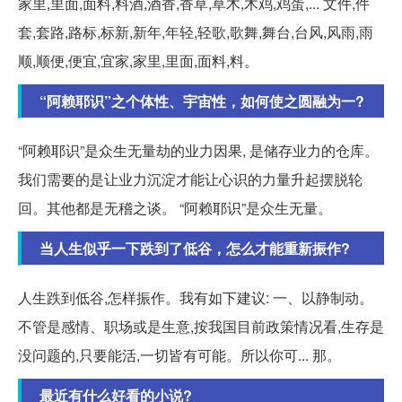
家里,里面,面料,料酒,酒香,香草,草木,木鸡,鸡蛋,... 文件,件
套,套路,路标,标新,新年,年轻,轻歌,歌舞,舞台,台风,风雨,雨
顺,顺便,便宜,宜家,家里,里面,面料,料。
“阿赖耶识”之个体性、宇宙性，如何使之圆融为一?
“阿赖耶识”是众生无量劫的业力因果, 是储存业力的仓库。
我们需要的是让业力沉淀才能让心识的力量升起摆脱轮
回。其他都是无稽之谈。 “阿赖耶识”是众生无量。
当人生似乎一下跌到了低谷，怎么才能重新振作?
人生跌到低谷,怎样振作。我有如下建议: 一、以静制动。
不管是感情、职场或是生意,按我国目前政策情况看,生存是
没问题的,只要能活,一切皆有可能。所以你可... 那。
最近有什么好看的小说?