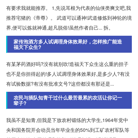
有要求我就能推荐。 1,先说耳根为代表的仙侠类爽文吧,我
推荐宅猪的《帝尊》。 武道可以通神!武道修炼到神轮的境
界,便可以炼就神通,超凡脱俗!虽然作者自己... 拆。
家传泡酒方多人试调理身体效果好，怎样推广能造
福天下众生?
有某茅药酒好吗?没有就别吹!造福天下众生这么重的担子
也不是你担得起的!多人试调理身体效果好,是多少人?有没
有试验数据?有没有批准文号?这些都没有那还是...
农民与插队知青干过什么最苦最累的农活让你记一
辈子?
我虽不是知青,但我是下放农村锻练的大学生,1964年党中
央和国务院开会动员当年毕业生的50%到工矿农村军队等