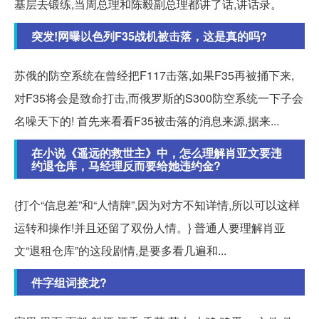
基层去锻练,当周总理和陈毅副总理都讲了话,讲话录。
突发!网曝以色列F35战机被击落，这是真的吗?
苏俄的防空系统在曾经把F117击落,如果F35再被捅下来,
对F35将会是致命打击,而俄罗斯的S300防空系统一下子会
名噪天下的! 首先来看看F35被击落的消息来源,据来...
在小说《遥远的救世主》中，怎么理解肖亚文要违
约退仓库，马经理反而要给她违约金?
{打个“信息差”和“人情牌”,因为对方不知详情,所以可以这样
运转和操作!并且还留了双份人情。} 普通人要理解肖亚
文“退租仓库”的这段剧情,是要多看几遍和...
件字组词接龙?