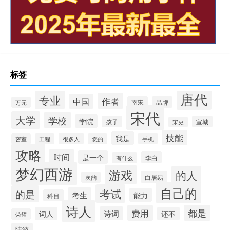
标签
唐代
专业
作者
中国
南宋
品牌
万元
宋代
大学
学校
学院
孩子
宣城
宋史
技能
我是
很多人
手机
密室
工程
您的
攻略
时间
是一个
李白
有什么
梦幻西游
游戏
的人
白居易
次韵
自己的
考试
的是
考生
能力
科目
诗人
费用
都是
诗词
词人
还不
荣耀
陆游