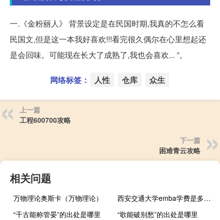
一.《金粉丽人》 背景设定是在民国时期,我真的不怎么看
民国文,但是这一本我好喜欢!!!看完很久偶尔在心里想起还
是会回味。可能现在长大了成熟了,我也会喜欢... ”。
网络标签：
人性
仓库
众生
上一篇
工程600700攻略
下一篇
困难青云攻略
相关问题
万物理论奥斯卡（万物理论）
西安交通大学emba学费是多少钱可不可以分期缴纳
“千古能称管晏”的出处是哪里
“歌能破别愁”的出处是哪里