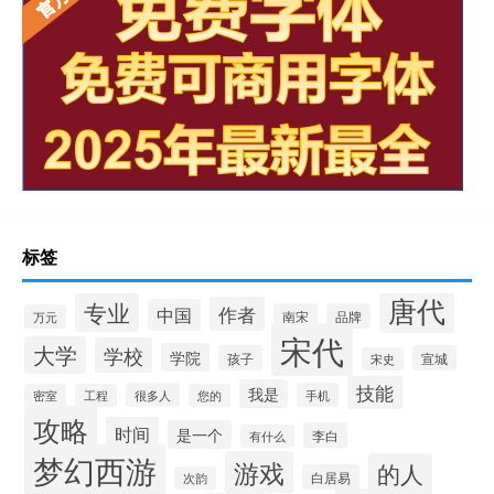
标签
唐代
专业
作者
中国
南宋
品牌
万元
宋代
大学
学校
学院
孩子
宣城
宋史
技能
我是
很多人
手机
密室
工程
您的
攻略
时间
是一个
李白
有什么
梦幻西游
游戏
的人
白居易
次韵