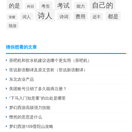
自己的
考试
的是
考生
能力
科目
诗人
费用
都是
诗词
词人
还不
荣耀
陆游
猜你想看的文章
茶吧机和饮水机建议选哪个更实用（茶吧机）
世说新语翻译及原文赏析（世说新语翻译）
东北农业产品
美团账号注销了多久能再注册？
“下马入门知意重”的出处是哪里
梦幻西游高级强力技能
憯然的意思是什么
梦幻西游109普陀山攻略