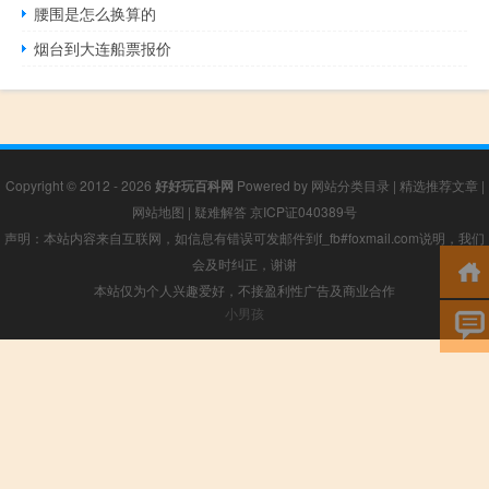
腰围是怎么换算的
烟台到大连船票报价
Copyright © 2012 - 2026
好好玩百科网
Powered by
网站分类目录
|
精选推荐文章
|
网站地图
|
疑难解答
京ICP证040389号
声明：本站内容来自互联网，如信息有错误可发邮件到f_fb#foxmail.com说明，我们
会及时纠正，谢谢
本站仅为个人兴趣爱好，不接盈利性广告及商业合作
小男孩