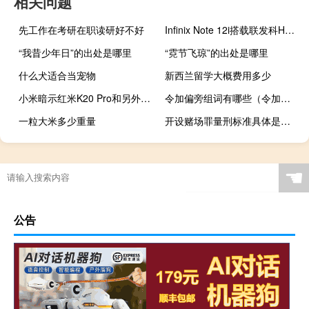
相关问题
先工作在考研在职读研好不好
Infinix Note 12i搭载联发科Helio G85 SoC推出
“我昔少年日”的出处是哪里
“霓节飞琼”的出处是哪里
什么犬适合当宠物
新西兰留学大概费用多少
小米暗示红米K20 Pro和另外5款手机的售后支持将结束
令加偏旁组词有哪些（令加偏旁组词）
一粒大米多少重量
开设赌场罪量刑标准具体是什么
☚
公告