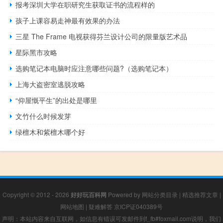
报考深圳大学在职研究生获取证书的流程样的
孩子上课容易走神最有效果的办法
三星 The Frame 电视获得芬兰设计公司的限量版艺术品
星际黑市攻略
选购笔记本电脑时应注意哪些问题?（选购笔记本）
上海大盗密室逃脱攻略
“仰屋慨平生”的出处是哪里
文竹什么时候发芽
绿檀木和紫檀木哪个好
Copyright © 2012 - 2026
好好玩百科网
Powered by
网站分类目录
|
精选推荐文章
|
网站地图
|
疑难解答
京ICP证040389号
声明：本站内容来自互联网，如信息有错误可发邮件到f_fb#foxmail.com说明，我们