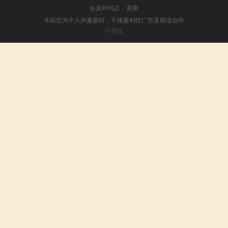
会及时纠正，谢谢
本站仅为个人兴趣爱好，不接盈利性广告及商业合作
小男孩