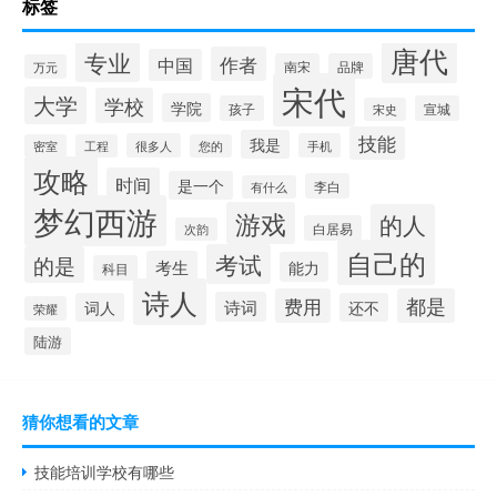
标签
唐代
专业
作者
中国
南宋
品牌
万元
宋代
大学
学校
学院
孩子
宣城
宋史
技能
我是
很多人
手机
密室
工程
您的
攻略
时间
是一个
李白
有什么
梦幻西游
游戏
的人
白居易
次韵
自己的
考试
的是
考生
能力
科目
诗人
费用
都是
诗词
词人
还不
荣耀
陆游
猜你想看的文章
技能培训学校有哪些