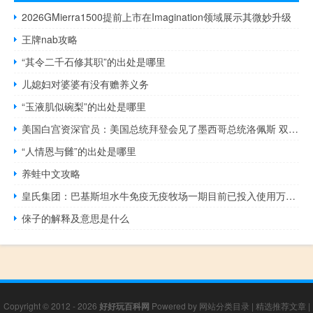
2026GMierra1500提前上市在Imagination领域展示其微妙升级
王牌nab攻略
“其令二千石修其职”的出处是哪里
儿媳妇对婆婆有没有赡养义务
“玉液肌似碗梨”的出处是哪里
美国白宫资深官员：美国总统拜登会见了墨西哥总统洛佩斯 双方讨论了在气候问题上强化合作事宜
“人情恩与雠”的出处是哪里
养蛙中文攻略
皇氏集团：巴基斯坦水牛免疫无疫牧场一期目前已投入使用万头奶水牛种源智慧繁育牧场正在建设
倈子的解释及意思是什么
Copyright © 2012 - 2026
好好玩百科网
Powered by
网站分类目录
|
精选推荐文章
|