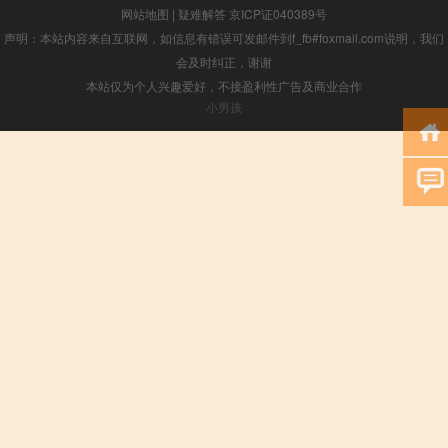
网站地图
|
疑难解答
京ICP证040389号
声明：本站内容来自互联网，如信息有错误可发邮件到f_fb#foxmail.com说明，我们
会及时纠正，谢谢
本站仅为个人兴趣爱好，不接盈利性广告及商业合作
小男孩