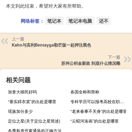
本文到此结束，希望对大家有所帮助。
网络标签：
笔记本
笔记本电脑
还不
上一篇
Kahn与宾利Bentayga勒芒版一起押注黑色
下一篇
苏州公积金新政 到底什么情况嘞
相关问题
加拿大移民好吗
各国全称和简称
“垂实碍衣裳”的出处是哪里
专科学历可以报考高校在职研究生的同等学力申硕吗
瑶族加分多少
“老来春事不关身”的出处是哪里
定位之星(关于定位之星简述)
“云昭河洛画”的出处是哪里
冬季新房开窗通风的正确方法