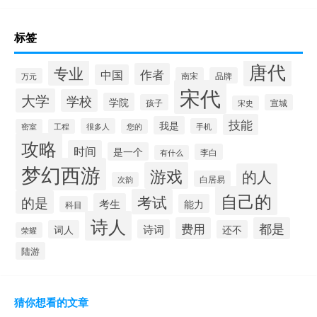
标签
唐代
专业
作者
中国
南宋
品牌
万元
宋代
大学
学校
学院
孩子
宣城
宋史
技能
我是
很多人
手机
密室
工程
您的
攻略
时间
是一个
李白
有什么
梦幻西游
游戏
的人
白居易
次韵
自己的
考试
的是
考生
能力
科目
诗人
费用
都是
诗词
词人
还不
荣耀
陆游
猜你想看的文章