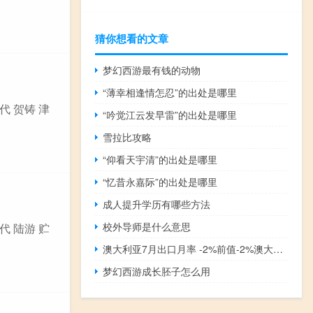
猜你想看的文章
梦幻西游最有钱的动物
“薄幸相逢情怎忍”的出处是哪里
代 贺铸 津
“吟觉江云发早雷”的出处是哪里
雪拉比攻略
“仰看天宇清”的出处是哪里
“忆昔永嘉际”的出处是哪里
成人提升学历有哪些方法
校外导师是什么意思
代 陆游 贮
澳大利亚7月出口月率 -2%前值-2%澳大利亚7月进口月率 3%前值-4%
梦幻西游成长胚子怎么用