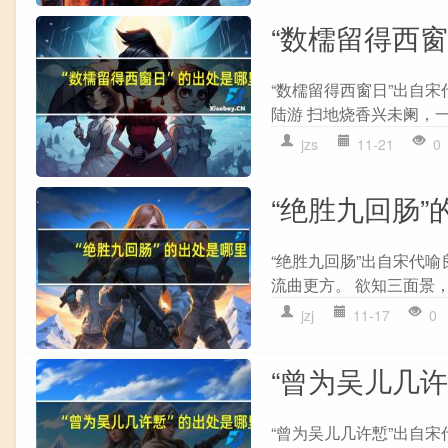
“数檽留得西
“数檽留得西窗日”出自宋
陆游 扫地烧香兴未阑，一
jzs
11-21
0
“绝胜九回肠”
“绝胜九回肠”出自宋代喻
流曲更方。 欲知三面景，
jzj
11-17
0
“曾为吴儿几
“曾为吴儿几许慙”出自宋