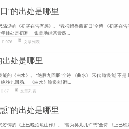
窗日”的出处是哪里
代陆游的《初寒在告有感》。 “数檽留得西窗日”全诗 《初寒在告
年佳处是初寒。 银毫地绿茶膏嫩...
976
文章列表
的出处是哪里
良能的《曲水》。 “绝胜九回肠”全诗 《曲水》 宋代 喻良能 不
绝胜九回肠。 《曲水》喻良能 翻...
87
文章列表
许慙”的出处是哪里
代贺铸的《上巳晚泊龟山作》。 “曾为吴儿几许慙”全诗 《上巳