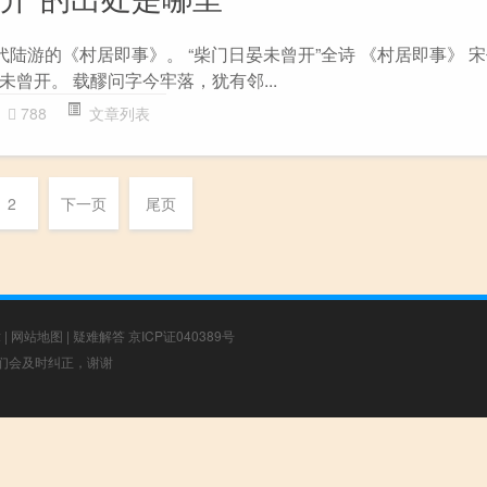
代陆游的《村居即事》。 “柴门日晏未曾开”全诗 《村居即事》 宋
曾开。 载醪问字今牢落，犹有邻...
788
文章列表
2
下一页
尾页
章
|
网站地图
|
疑难解答
京ICP证040389号
，我们会及时纠正，谢谢