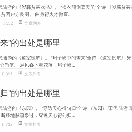
代陆游的《岁暮贫甚戏书》。 “褐衣颠倒著天吴”全诗 《岁暮贫甚
贫闭户亦良图。 曲身得火才微直...
532
文章列表
雪来”的出处是哪里
代陆游的《道室试笔》。 “扇子峡中闻雪来”全诗 《道室试笔》 宋
尚孩。 屏风叠下看花落，扇子峡...
395
文章列表
句归”的出处是哪里
代陆游的《东园》。 “穿透天心得句归”全诗 《东园》 宋代 陆游
断残地脉疏泉过，穿透天心得句归...
732
文章列表