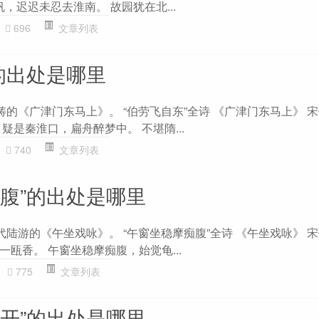
帆，迟迟未忍去淮南。 故园犹在北...
696
文章列表
的出处是哪里
铸的《广津门东马上》。 “伯劳飞自东”全诗 《广津门东马上》 宋
疑是秦淮口，扁舟醉梦中。 不堪隋...
740
文章列表
痴腹”的出处是哪里
代陆游的《午坐戏咏》。 “午窗坐稳摩痴腹”全诗 《午坐戏咏》 宋
瓯香。 午窗坐稳摩痴腹，始觉龟...
775
文章列表
曾开”的出处是哪里