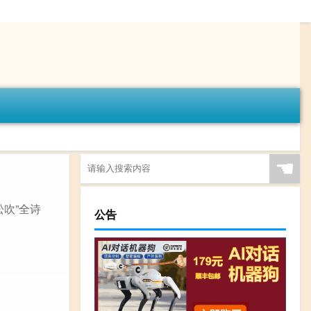
☚
松吹”全诗
公告