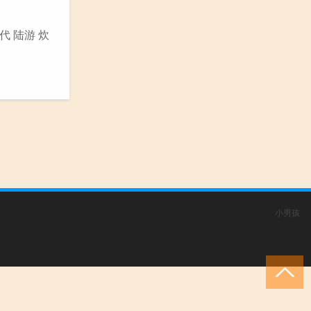
代 陆游 炊
小男孩