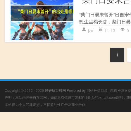
“柴门日晏未曾开”出自宋
甑生尘榻长苔，柴门日晏未
jzc
11-13
0
1
Copyright © 2012 - 2026
好好玩百科网
Powered by
网站分类目录
|
精选推荐文
声明：本站内容来自互联网，如信息有错误可发邮件到f_fb#foxmail.com说明
本站仅为个人兴趣爱好，不接盈利性广告及商业合作