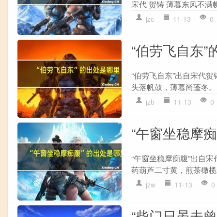
宋代 贺铸 薄暮东风不满
jzc
11-13
0
“伯劳飞自东”
“伯劳飞自东”出自宋代贺
头落帆鼓，薄暮尚蓬冬。 
jzb
11-13
0
“午窗坐稳摩
“午窗坐稳摩痴腹”出自宋
药葫芦二寸黄，煎茶橄榄一
jzw
11-13
0
“柴门日晏未