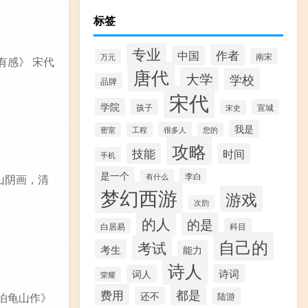
标签
专业
作者
中国
南宋
万元
有感》 宋代
唐代
大学
学校
品牌
宋代
学院
孩子
宣城
宋史
我是
很多人
密室
工程
您的
攻略
技能
时间
手机
是一个
李白
是山阴画，清
有什么
梦幻西游
游戏
次韵
的人
的是
白居易
科目
自己的
考试
考生
能力
诗人
诗词
词人
荣耀
费用
都是
还不
晚泊龟山作》
陆游