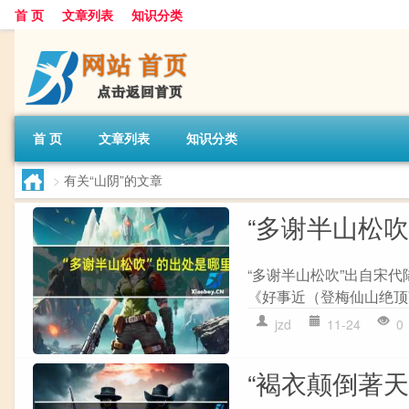
首 页
文章列表
知识分类
首 页
文章列表
知识分类
>
有关“山阴”的文章
“多谢半山松吹
“多谢半山松吹”出自宋代
《好事近（登梅仙山绝顶望海
jzd
11-24
0
“褐衣颠倒著