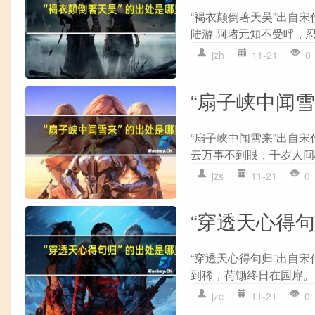
“褐衣颠倒著天吴”出自宋
陆游 阿堵元知不受呼，忍
jzh
11-21
0
“扇子峡中闻
“扇子峡中闻雪来”出自宋
云万事不到眼，千岁人间心
jzs
11-21
0
“穿透天心得
“穿透天心得句归”出自宋
到稀，荷锄终日在园扉。 
jzc
11-21
0