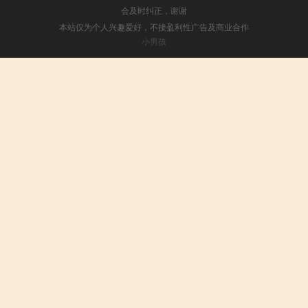
会及时纠正，谢谢
本站仅为个人兴趣爱好，不接盈利性广告及商业合作
小男孩