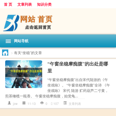
首 页
文章列表
知识分类
网站导航
>
有关“坐稳”的文章
“午窗坐稳摩痴腹”的出处是哪
里
“午窗坐稳摩痴腹”出自宋代陆游的《午
坐戏咏》。 “午窗坐稳摩痴腹”全诗 《午
坐戏咏》 宋代 陆游 贮药葫芦二寸黄，
煎茶橄榄一瓯香。 午窗坐稳摩痴腹，始觉龟...
jzw
11-13
0
107
文章列表