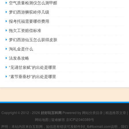
空气质量检测仪怎么测甲醛
梦幻西游狮驼岭停几级
报考托福需要哪些费用
拖欠工资赔偿标准
梦幻西游仙玉怎么获得皮肤
淘礼金是什么
法发条攻略
“见诵甘泉赋”的出处是哪里
“素节垂垂杪”的出处是哪里
Copyright © 2012 - 2026
好好玩百科网
Powered by
网站分类目录
|
精选推荐文章
|
网站地图
|
疑难解答
京ICP证040389号
声明：本站内容来自互联网，如信息有错误可发邮件到f_fb#foxmail.com说明，我们