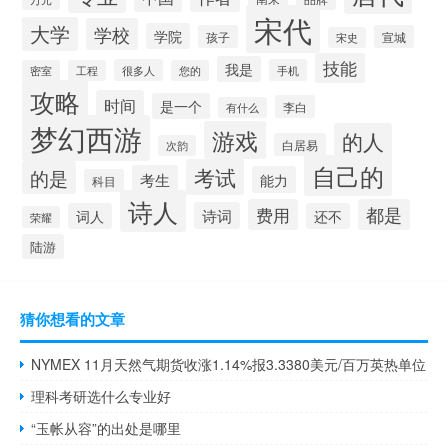
宋代
大学
学校
学院
孩子
宣城
宋史
技能
我是
很多人
手机
密室
工程
您的
攻略
时间
是一个
李白
有什么
梦幻西游
游戏
的人
白居易
次韵
自己的
考试
的是
考生
能力
科目
诗人
费用
都是
诗词
词人
还不
荣耀
陆游
猜你想看的文章
NYMEX 11月天然气期货收涨1.14%报3.3380美元/百万英热单位
理科考研选什么专业好
“玉帐从容”的出处是哪里