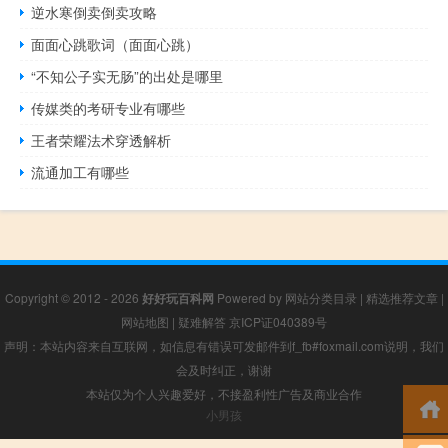
逆水寒倒卖倒卖攻略
面面心跳歌词（面面心跳）
“不知公子实无肠”的出处是哪里
传媒类的考研专业有哪些
王者荣耀法术穿透解析
流通加工有哪些
Copyright © 2012 - 2026
好好玩百科网
Powered by
网站分类目录
|
精选推荐文章
|
网站地图
|
疑难解答
京ICP证040389号
声明：本站内容来自互联网，如信息有错误可发邮件到f_fb#foxmail.com说明，我们
会及时纠正，谢谢
本站仅为个人兴趣爱好，不接盈利性广告及商业合作
小男孩