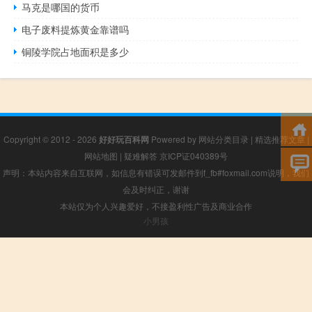
马克是哪国的货币
电子废料提炼黄金靠谱吗
铜陵学院占地面积是多少
Copyright © 2012 - 2026
好好玩百科网
Powered by
网站分类目录
|
精选推荐文章
|
网站地图
|
疑难解答
京ICP证040389号
声明：本站内容来自互联网，如信息有错误可发邮件到f_fb#foxmail.com说明，我们
会及时纠正，谢谢
本站仅为个人兴趣爱好，不接盈利性广告及商业合作
小男孩