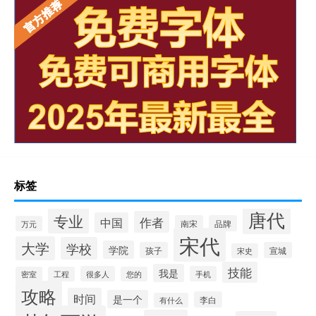
标签
唐代
专业
作者
中国
南宋
品牌
万元
宋代
大学
学校
学院
孩子
宣城
宋史
技能
我是
很多人
手机
密室
工程
您的
攻略
时间
是一个
李白
有什么