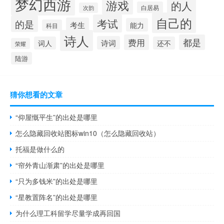
梦幻西游
游戏
的人
白居易
次韵
自己的
考试
的是
考生
能力
科目
诗人
费用
都是
诗词
词人
还不
荣耀
陆游
猜你想看的文章
“仰屋慨平生”的出处是哪里
怎么隐藏回收站图标win10（怎么隐藏回收站）
托福是做什么的
“帘外青山渐肃”的出处是哪里
“只为多钱米”的出处是哪里
“星教置阵名”的出处是哪里
为什么理工科留学尽量学成再回国