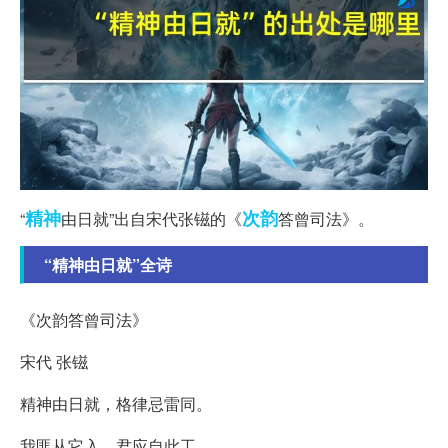
精神
次韵
“
由日就”出自宋代张镃的《
答曾司法》。
“精神由日就”全诗
《次韵答曾司法》
宋代 张镃
精神由日就，格律忌雷同。
我匪从它入，君应自此工。