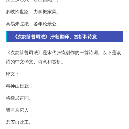
多岐怜世路，力学振家风。
莫易朱弦绝，各年论最公。
《次韵答曾司法》张镃 翻译、赏析和诗意
《次韵答曾司法》是宋代张镃创作的一首诗词。以下是该
诗的中文译文、诗意和赏析。
译文：
精神由日就，
格律忌雷同。
我匪从它入，
君应自此工。