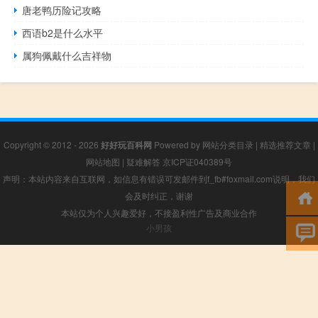
唐老鸭历险记攻略
西语b2是什么水平
属狗佩戴什么吉祥物
Copyright © 2012 - 2026
好好玩百科网
Powered by
网站分类目录
|
精选推荐文章
|
网站地图
|
疑难解答
京ICP证040389号
声明：本站内容来自互联网，如信息有错误可发邮件到f_fb#foxmail.com说明，我们
会及时纠正，谢谢
本站仅为个人兴趣爱好，不接盈利性广告及商业合作
小男孩