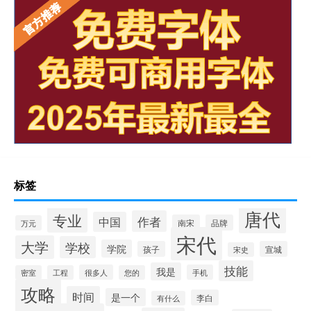
标签
唐代
专业
作者
中国
南宋
品牌
万元
宋代
大学
学校
学院
孩子
宣城
宋史
技能
我是
很多人
手机
密室
工程
您的
攻略
时间
是一个
李白
有什么