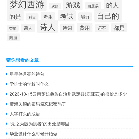
梦幻西游
游戏
的人
白居易
次韵
自己的
考试
的是
考生
能力
科目
诗人
费用
都是
诗词
词人
还不
荣耀
陆游
猜你想看的文章
星星伴月亮的诗句
学护士的学校叫什么
2023-10-15云南楚雄彝族自治州武定县(鹿茸菇)的报价是多少
带海关锁的密码箱忘记密码了
人字打头的成语
“湖之为陂为寖者”的出处是哪里
毕业设计什么时候开始做