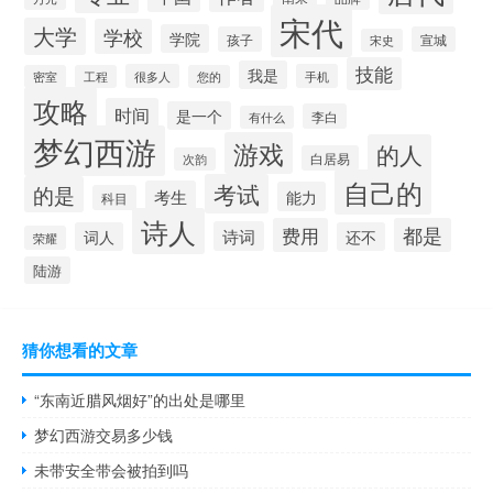
宋代
大学
学校
学院
孩子
宣城
宋史
技能
我是
很多人
手机
密室
工程
您的
攻略
时间
是一个
李白
有什么
梦幻西游
游戏
的人
白居易
次韵
自己的
考试
的是
考生
能力
科目
诗人
费用
都是
诗词
词人
还不
荣耀
陆游
猜你想看的文章
“东南近腊风烟好”的出处是哪里
梦幻西游交易多少钱
未带安全带会被拍到吗