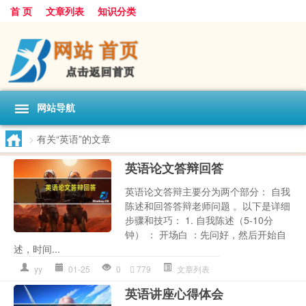
首 页
文章列表
知识分类
网站导航
>
有关“英语”的文章
英语论文答辩回答
英语论文答辩主要分为两个部分： 自我
陈述和回答答辩老师问题 。以下是详细
步骤和技巧： 1. 自我陈述（5-10分
钟） ： 开场白 ：先问好，然后开始自
述，时间...
yy
01-25
0
779
文章列表
英语讲座心得体会