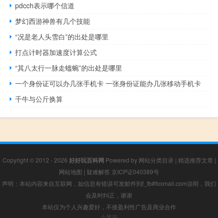
pdcch表示哪个信道
梦幻西游神兽有几个技能
“况是老人头雪白”的出处是哪里
打点计时器加速度计算公式
“其八太行一脉走蝹蜿”的出处是哪里
一个身份证可以办几张手机卡 一张身份证能办几张移动手机卡
千牛与公斤换算
Copyright © 2012 - 2026
好好玩百科网
Powered by
网站分类目录
|
精选推荐文章
|
网站地图
|
疑难解答
京ICP证040389号
声明：本站内容来自互联网，如信息有错误可发邮件到f_fb#foxmail.com说明，我们
会及时纠正，谢谢
本站仅为个人兴趣爱好，不接盈利性广告及商业合作
小男孩