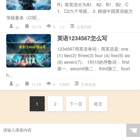
R）将英语分为A1、A2、B1、B2、C
1、C2六个等级。 2. 根据中国英语能力
等级量表（CSE...
yy
12-15
0
2
文章列表
英语1234567怎么写
1234567用英语单词：用英语是: one
(1) two(2) three(3) four (4) five(5) six
(6) seven(7)。 1到10的序数词： first
第一、second第二 、third第三、fourt
h...
yy
11-20
0
899
文章列表
1
2
下一页
尾页
☚