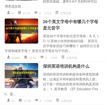
的英语基础，通常3-6个月的时间可以
用来适应留...
lx
01-04
0
214
文章列表
26个英文字母中有哪几个字母
是元音字
英语26个字母中的元音字母有：A, E, I,
O, U 其他小伙伴的相似问题： 英语元
音字母发音技巧有哪些？ 如何区分元音
字母和辅音字母？ 英语元音字母在句子中的...
sslake
12-30
0
948
文章列表
深圳英语培训机构是什么
深圳的英语培训机构提供各种类型的课
程，以满足不同年龄段和需求的人群。
以下是一些知名的英语培训机构及其特
点： 1. 英孚教育 （EF Education Firs
t） 提...
sz
12-28
0
332
文章列表