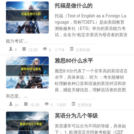
托福是做什么的
托福（Test of English as a Foreign La
nguage，简称TOEFL）是由美国教育
测验服务社（ETS）举办的英语能力考
试，全名为“检定非英语为母语者的英语
能力考试”...
tf
12-25
0
718
文章列表
雅思80什么水平
雅思8.0分代表了一个非常高的英语语言
水平，具体来说： 听力 ：考生能够轻
松理解各种口音和语速的英语对话和讲
座，捕捉关键信息，理解说话者的意图
和态度。 ...
ys
12-25
0
633
文章列表
英语分为几个等级
英语通常可以分为不同的等级，具体如
下： 1. 欧洲语言共同参考框架（CEF