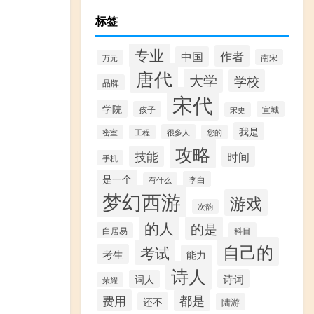
标签
专业
作者
中国
南宋
万元
唐代
大学
学校
品牌
宋代
学院
孩子
宣城
宋史
我是
很多人
密室
工程
您的
攻略
技能
时间
手机
是一个
李白
有什么
梦幻西游
游戏
次韵
的人
的是
白居易
科目
自己的
考试
考生
能力
诗人
诗词
词人
荣耀
费用
都是
还不
陆游