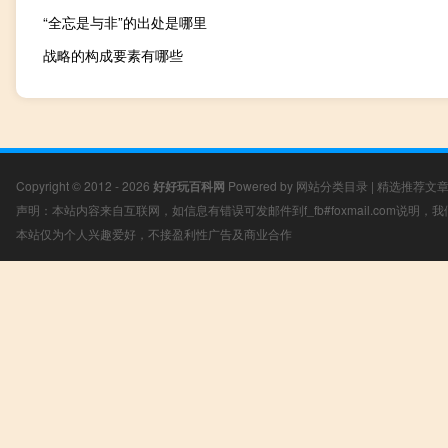
“全忘是与非”的出处是哪里
战略的构成要素有哪些
Copyright © 2012 - 2026
好好玩百科网
Powered by
网站分类目录
|
精选推荐文
声明：本站内容来自互联网，如信息有错误可发邮件到f_fb#foxmail.com说明
本站仅为个人兴趣爱好，不接盈利性广告及商业合作