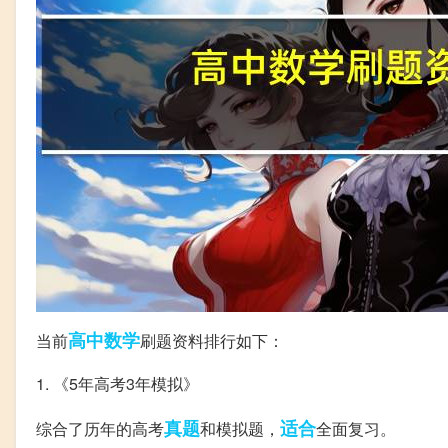
高中数学
当前
刷题资料排行如下：
1. 《5年高考3年模拟》
真题
适合
综合了历年的高考
和模拟题，
全面复习。