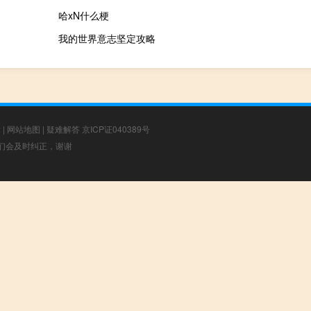
哈xN什么梗
我的世界意志坚定攻略
章
|
网站地图
|
疑难解答
京ICP证040389号
，我们会及时纠正，谢谢