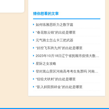
猜你想看的文章
如何练雅思听力之数字篇
“春花散云锦”的出处是哪里
元气骑士怎么卡三把武器
“好控飞车跨九州”的出处是哪里
2023年10月18日辽宁省抚顺市疫情大数据-今日/今天疫情全网搜索最新实时消息动态情况通知播报
星际之女攻略
登封嵩山景区河南高考考生免票吗 河南景区免票一个月
“狺狺犬吠村”的出处是哪里
“影入斜阳剪碎金”的出处是哪里