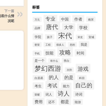
标签
下一篇
到底什么情
专业
作者
中国
南宋
万元
况呢
唐代
大学
学校
品牌
宋代
学院
孩子
宣城
宋史
我是
很多人
密室
工程
您的
攻略
技能
时间
手机
是一个
李白
有什么
梦幻西游
游戏
次韵
的人
的是
白居易
科目
自己的
考试
考生
能力
诗人
诗词
词人
荣耀
费用
都是
还不
陆游