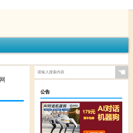
☚
务网
公告