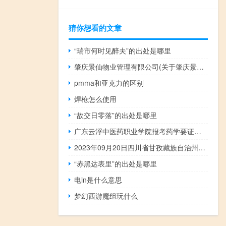
猜你想看的文章
“瑞市何时见醉夫”的出处是哪里
肇庆景仙物业管理有限公司(关于肇庆景仙物业管理有限公司简述)
pmma和亚克力的区别
焊枪怎么使用
“故交日零落”的出处是哪里
广东云浮中医药职业学院报考药学要证书吗 广东云浮中医药职业学院
2023年09月20日四川省甘孜藏族自治州疫情大数据-今日/今天疫情全网搜索最新实时消息动态情况通知播报
“赤黑达表里”的出处是哪里
电ln是什么意思
梦幻西游魔组玩什么