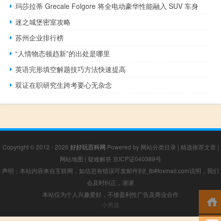
玛莎拉蒂 Grecale Folgore 将全电动豪华性能融入 SUV 车身
迷之城堡密室攻略
苏州企业排行榜
“人情物态顿趋新”的出处是哪里
英语完形填空解题技巧方法快速提高
双证在职研究生跨考要心无杂念
Copyright © 2012 - 2026
好好玩百科网
Powered by
网站分类目录
|
精选推荐文章
|
网站地图
|
疑难解答
京ICP证040389号
声明：本站内容来自互联网，如信息有错误可发邮件到f_fb#foxmail.com说明，我们
会及时纠正，谢谢
本站仅为个人兴趣爱好，不接盈利性广告及商业合作
小男孩