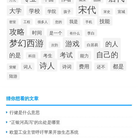
宋代
大学
学校
学院
孩子
宣城
宋史
技能
我是
很多人
手机
密室
工程
您的
攻略
时间
是一个
李白
有什么
梦幻西游
游戏
的人
白居易
次韵
自己的
考试
的是
考生
能力
科目
诗人
费用
都是
诗词
词人
还不
荣耀
陆游
猜你想看的文章
行健是什么意思
“正银河高泻”的出处是哪里
欧盟工业主管呼吁苹果开放生态系统