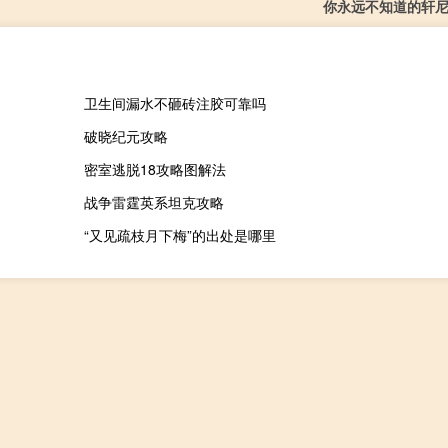
你永远不知道的轩尼
卫生间漏水不砸砖注胶可靠吗
破晓纪元攻略
密室逃脱18攻略图解法
战争雷霆英系坦克攻略
“又见疏枝月下梅”的出处是哪里