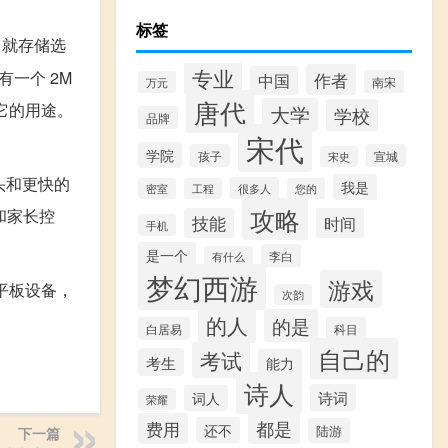
标签
存。就存储选
专业
有一个 2M
作者
中国
南宋
万元
唐代
明它的用途。
大学
学校
品牌
宋代
学院
孩子
宣城
宋史
像头和更快的
我是
很多人
密室
工程
您的
攻略
权和家长控
技能
时间
手机
是一个
李白
有什么
梦幻西游
游戏
e 平板设备，
次韵
的人
的是
白居易
科目
自己的
考试
考生
能力
诗人
诗词
词人
荣耀
费用
都是
还不
陆游
下一篇