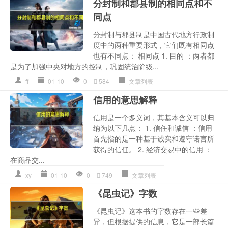
分封制和郡县制的相同点和不
同点
分封制与郡县制是中国古代地方行政制
度中的两种重要形式，它们既有相同点
也有不同点： 相同点 1. 目的 ：两者都
是为了加强中央对地方的控制，巩固统治阶级...
ff
01-10
0
584
文章列表
信用的意思解释
信用是一个多义词，其基本含义可以归
纳为以下几点： 1. 信任和诚信 ：信用
首先指的是一种基于诚实和遵守诺言所
获得的信任。 2. 经济交易中的信用 ：
在商品交...
xy
01-10
0
749
文章列表
《昆虫记》字数
《昆虫记》这本书的字数存在一些差
异，但根据提供的信息，它是一部长篇