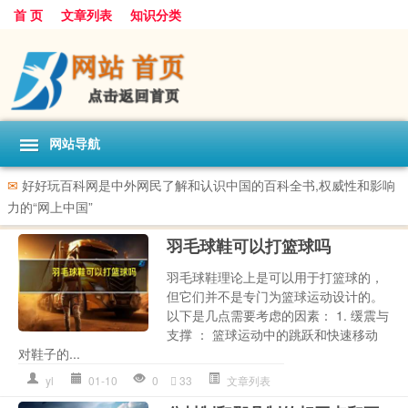
首 页
文章列表
知识分类
网站导航
✉
好好玩百科网是中外网民了解和认识中国的百科全书,权威性和影响
力的“网上中国”
羽毛球鞋可以打篮球吗
羽毛球鞋理论上是可以用于打篮球的，
但它们并不是专门为篮球运动设计的。
以下是几点需要考虑的因素： 1. 缓震与
支撑 ： 篮球运动中的跳跃和快速移动
对鞋子的...
yl
01-10
0
33
文章列表