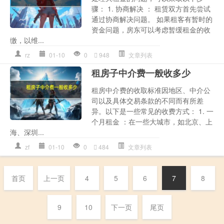
骤： 1. 协商解决 ： 租赁双方首先尝试
通过协商解决问题。 如果租客有暂时的
资金问题，房东可以考虑暂缓租金的收
缴，以维...
rz
01-10
0
948
文章列表
租房子中介费一般收多少
租房中介费的收取标准因地区、中介公
司以及具体交易条款的不同而有所差
异。以下是一些常见的收费方式： 1. 一
个月租金 ：在一些大城市，如北京、上
海、深圳...
zf
01-10
0
484
文章列表
首页
上一页
4
5
6
7
8
9
10
下一页
尾页