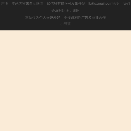
声明：本站内容来自互联网，如信息有错误可发邮件到f_fb#foxmail.com说明，我们
会及时纠正，谢谢
本站仅为个人兴趣爱好，不接盈利性广告及商业合作
小男孩