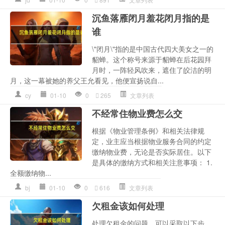
沉鱼落雁闭月羞花闭月指的是
谁
\"闭月\"指的是中国古代四大美女之一的
貂蝉。这个称号来源于貂蝉在后花园拜
月时，一阵轻风吹来，遮住了皎洁的明
月，这一幕被她的养父王允看见，他便宣扬说自...
cy
01-10
0
265
文章列表
不经常住物业费怎么交
根据《物业管理条例》和相关法律规
定，业主应当根据物业服务合同的约定
缴纳物业费，无论是否实际居住。以下
是具体的缴纳方式和相关注意事项： 1.
全额缴纳物...
bj
01-10
0
616
文章列表
欠租金该如何处理
处理欠租金的问题，可以采取以下步