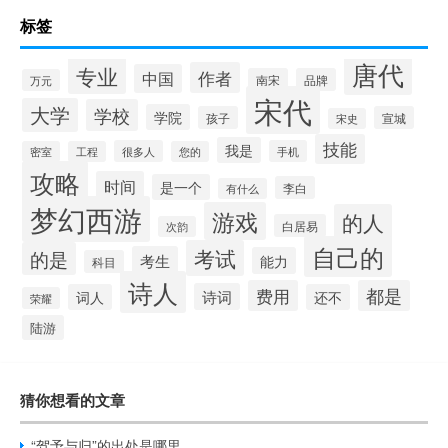
标签
唐代
专业
作者
中国
南宋
品牌
万元
宋代
大学
学校
学院
孩子
宣城
宋史
技能
我是
很多人
手机
密室
工程
您的
攻略
时间
是一个
李白
有什么
梦幻西游
游戏
的人
白居易
次韵
自己的
考试
的是
考生
能力
科目
诗人
费用
都是
诗词
词人
还不
荣耀
陆游
猜你想看的文章
“驾予与归”的出处是哪里