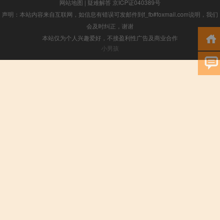
网站地图
|
疑难解答
京ICP证040389号
声明：本站内容来自互联网，如信息有错误可发邮件到f_fb#foxmail.com说明，我们
会及时纠正，谢谢
本站仅为个人兴趣爱好，不接盈利性广告及商业合作
小男孩