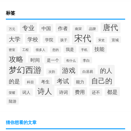
标签
唐代
专业
作者
中国
南宋
品牌
万元
宋代
大学
学校
学院
孩子
宣城
宋史
技能
我是
很多人
手机
密室
工程
您的
攻略
时间
是一个
李白
有什么
梦幻西游
游戏
的人
白居易
次韵
自己的
考试
的是
考生
能力
科目
诗人
费用
都是
诗词
词人
还不
荣耀
陆游
猜你想看的文章