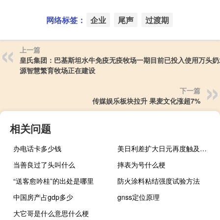
网络标签：
企业
尾声
过渡期
上一篇
皇氏集团：巴基斯坦水牛免疫无疫牧场一期目前已投入使用万头奶
源智慧繁育牧场正在建设
下一篇
传媒娱乐板块拉升 果麦文化涨超7%
相关问题
办电话卡多少钱
美日利差扩大日元再度触及年内新低
当善良过了头叫什么
摔表为号什么梗
“送客愈吟桂”的出处是哪里
防火涂料粘结强度试验方法
中国房产占gdp多少
gnss定位原理
大它哥是什么意思什么梗